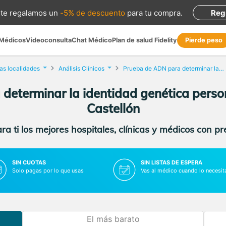
te regalamos
un
-5% de descuento
para tu compra
.
Reg
 Médicos
Videoconsulta
Chat Médico
Plan de salud Fidelity
Pierde peso
as localidades
Análisis Clínicos
Prueba de ADN para determinar la identidad genética personal
eterminar la identidad genética person
Castellón
a ti los mejores hospitales, clínicas y médicos con p
SIN CUOTAS
SIN LISTAS DE ESPERA
Solo pagas por lo que usas
Vas al médico cuando lo necesit
El más barato