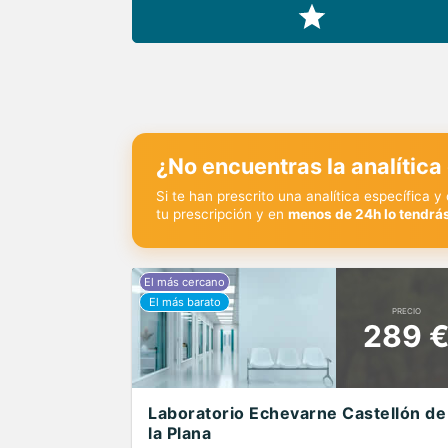
¿No encuentras la analítica
Si te han prescrito una analítica específica 
tu prescripción y en
menos de 24h lo tendrás
PRECIO
289 
Laboratorio Echevarne Castellón de
la Plana