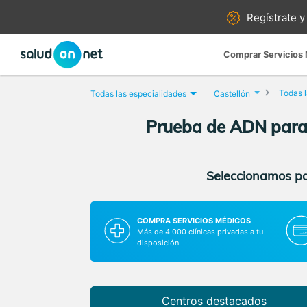
Regístrate y
Comprar Servicios
Todas l
Todas las especialidades
Castellón
Prueba de ADN para d
Seleccionamos par
COMPRA SERVICIOS MÉDICOS
Más de 4.000 clínicas privadas a tu
disposición
Centros destacados