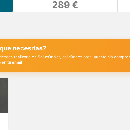
289 €
 que necesitas?
y deseas realizarla en SaludOnNet, solicítanos presupuesto sin compro
 en tu email.
€