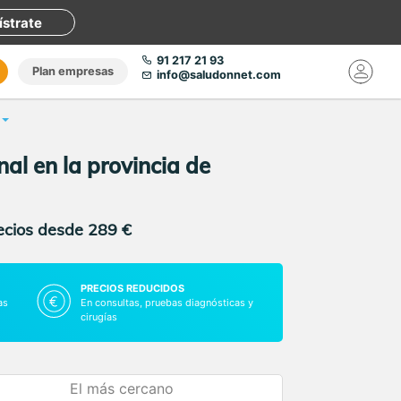
ístrate
91 217 21 93
Plan empresas
info@saludonnet.com
al en la provincia de
recios desde 289 €
PRECIOS REDUCIDOS
as
En consultas, pruebas diagnósticas y
cirugías
El más cercano