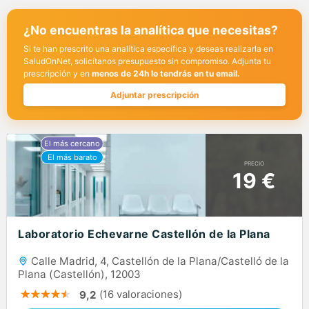
¿No encuentras la analítica que necesitas?
Si te han prescrito una analítica específica y deseas realizarla en
SaludOnNet, solicítanos presupuesto sin compromiso. Adjunta tu
prescripción y en
menos de 24h lo tendrás en tu email.
Adjuntar prescripción
PRECIO
19 €
Laboratorio Echevarne Castellón de la Plana
Calle Madrid, 4, Castellón de la Plana/Castelló de la
Plana (Castellón), 12003
(16 valoraciones)
9,2