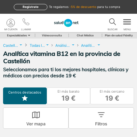
Regístrate
te regalamos
-5% de descuento
para tu compra
MI CUENTA
LLAMAR
BUSCAR
MENU
Especialidades
Videoconsulta
Chat Médico
Plan de salud Fidelity
Castellón
Todas las localidades
Análisis Clínicos
Analítica vitamina B12
Analítica vitamina B12 en la provincia de
Castellón
Seleccionamos para ti los mejores hospitales, clínicas y
médicos con precios desde 19 €
El más barato
El más cercano
Centros destacados
19 €
19 €
Ver mapa
Filtros