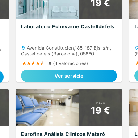
19 €
Laboratorio Echevarne Castelldefels
L
,
Avenida Constitución,185-187 Bjs, s/n,
Castelldefels (Barcelona), 08860
(
(4 valoraciones)
9
Ver servicio
PRECIO
19 €
Eurofins Análisis Clínicos Mataró
L