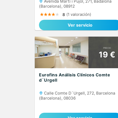
Avenida Martí i Pujol, 271, Badalona
(Barcelona), 08912
(1 valoración)
8
Ver servicio
PRECIO
19 €
Eurofins Análisis Clínicos Comte
d`Urgell
Calle Comte D`Urgell, 272, Barcelona
(Barcelona), 08036