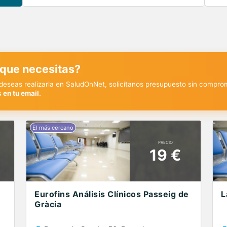
 que necesitas?
y deseas realizarla en SaludOnNet, solicítanos presupuesto sin compro
 en tu email.
PRECIO
19 €
Eurofins Análisis Clínicos Passeig de
L
Gràcia