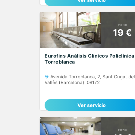
Ver servicio
PRECIO
19 €
Eurofins Análisis Clínicos Policlínica
Torreblanca
Avenida Torreblanca, 2, Sant Cugat del
Vallès (Barcelona), 08172
Ver servicio
PRECIO