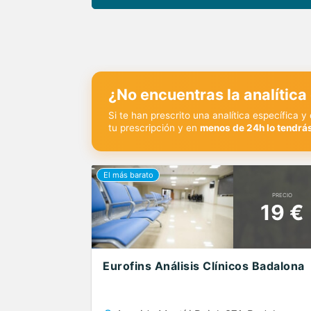
¿No encuentras la analítica
Si te han prescrito una analítica específica 
tu prescripción y en
menos de 24h lo tendrás
PRECIO
19 €
Eurofins Análisis Clínicos Badalona