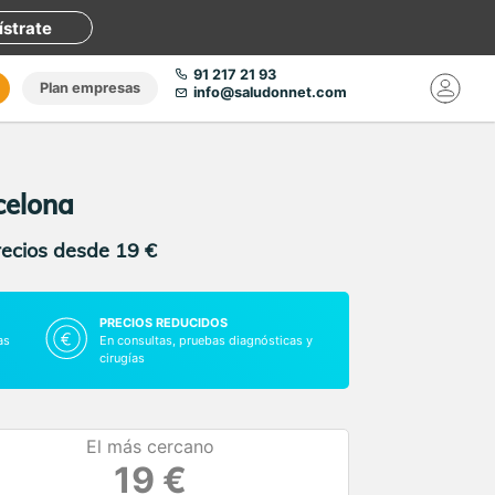
ístrate
91 217 21 93
Plan empresas
info@saludonnet.com
celona
recios desde 19 €
PRECIOS REDUCIDOS
as
En consultas, pruebas diagnósticas y
cirugías
El más cercano
19 €