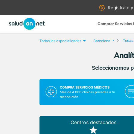
Regístrate y
Comprar Servicios
Todas 
Todas las especialidades
Barcelona
Analí
Seleccionamos pa
COMPRA SERVICIOS MÉDICOS
Más de 4.000 clínicas privadas a tu
disposición
Centros destacados