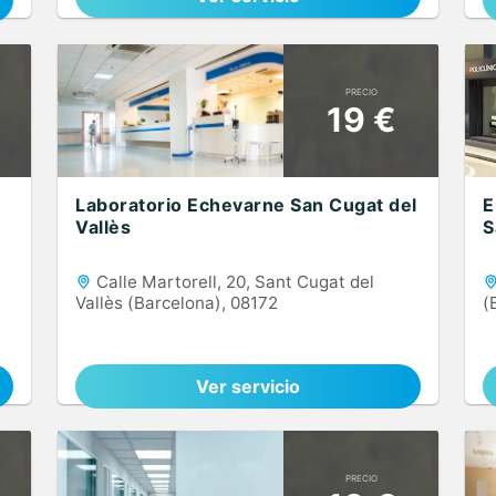
PRECIO
19 €
Laboratorio Echevarne San Cugat del
E
Vallès
S
Calle Martorell, 20, Sant Cugat del
Vallès (Barcelona), 08172
(
Ver servicio
PRECIO