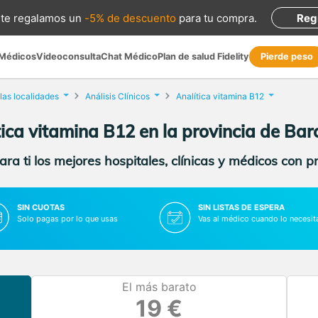
te regalamos
un
-5% de descuento
para tu compra
.
Reg
 Médicos
Videoconsulta
Chat Médico
Plan de salud Fidelity
Pierde peso
las localidades
Análisis Clínicos
Analítica vitamina B12
tica vitamina B12 en la provincia de Bar
ra ti los mejores hospitales, clínicas y médicos con p
SIN CUOTAS
SIN LISTAS DE ESPERA
Solo pagas por lo que usas
Vas al médico cuando lo necesit
El más barato
19 €