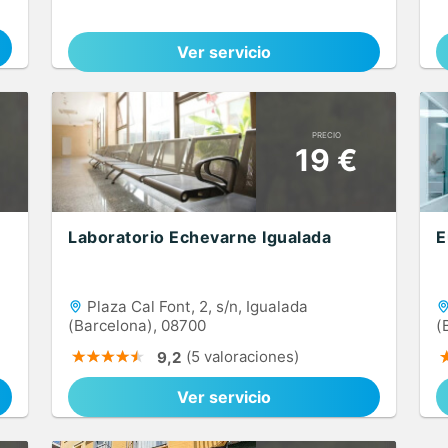
Ver servicio
PRECIO
19 €
Laboratorio Echevarne Igualada
E
Plaza Cal Font, 2, s/n, Igualada
(Barcelona), 08700
(
(5 valoraciones)
9,2
Ver servicio