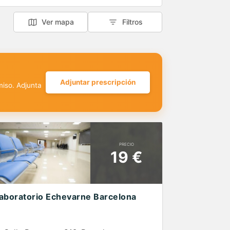
Ver mapa
Filtros
Adjuntar prescripción
miso. Adjunta
PRECIO
19 €
aboratorio Echevarne Barcelona