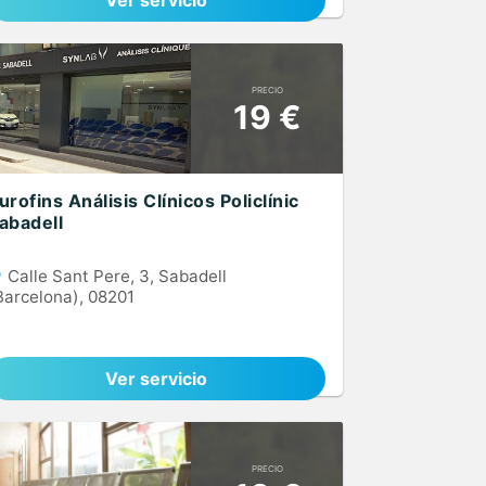
Ver servicio
PRECIO
19 €
urofins Análisis Clínicos Policlínic
abadell
Calle Sant Pere, 3, Sabadell
Barcelona), 08201
Ver servicio
PRECIO