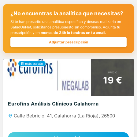
¿No encuentras la analítica que necesitas?
Si te han prescrito una analítica específica y deseas realizarla en
SaludOnNet, solicítanos presupuesto sin compromiso. Adjunta tu
prescripción y en
menos de 24h lo tendrás en tu email.
Adjuntar prescripción
PRECIO
19 €
Eurofins Análisis Clínicos Calahorra
Calle Bebricio, 41, Calahorra (La Rioja), 26500