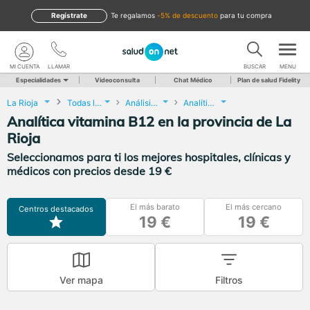
Regístrate
te regalamos
-5% de descuento
para tu compra
MI CUENTA
LLAMAR
BUSCAR
MENU
Especialidades
Videoconsulta
Chat Médico
Plan de salud Fidelity
La Rioja
Todas las localidades
Análisis Clínicos
Analítica vitamina B12
Analítica vitamina B12 en la provincia de La
Rioja
Seleccionamos para ti los mejores hospitales, clínicas y
médicos con precios desde 19 €
El más barato
El más cercano
Centros destacados
19 €
19 €
Ver mapa
Filtros