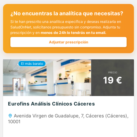
¿No encuentras la analítica que necesitas?
Si te han prescrito una analítica específica y deseas realizarla en
SaludOnNet, solicítanos presupuesto sin compromiso. Adjunta tu
prescripción y en
menos de 24h lo tendrás en tu email.
Adjuntar prescripción
PRECIO
19 €
Eurofins Análisis Clínicos Cáceres
Avenida Virgen de Guadalupe, 7, Cáceres (Cáceres),
10001