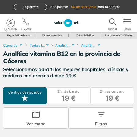
Regístrate
te regalamos
-5% de descuento
para tu compra
MI CUENTA
LLAMAR
BUSCAR
MENU
Especialidades
Videoconsulta
Chat Médico
Plan de salud Fidelity
Cáceres
Todas las localidades
Análisis Clínicos
Analítica vitamina B12
Analítica vitamina B12 en la provincia de
Cáceres
Seleccionamos para ti los mejores hospitales, clínicas y
médicos con precios desde 19 €
El más barato
El más cercano
Centros destacados
19 €
19 €
Ver mapa
Filtros