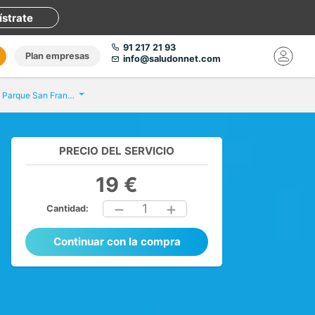
ístrate
91 217 21 93
Plan empresas
info@saludonnet.com
Eurofins Hospital Parque San Francisco
PRECIO DEL SERVICIO
19 €
1
Cantidad:
Continuar con la compra