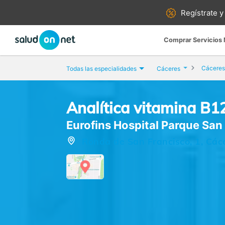
Regístrate y
Comprar Servicios
Cáceres
Todas las especialidades
Cáceres
Analítica vitamina B1
Eurofins Hospital Parque San
Ronda de San Francisco, 1, Các