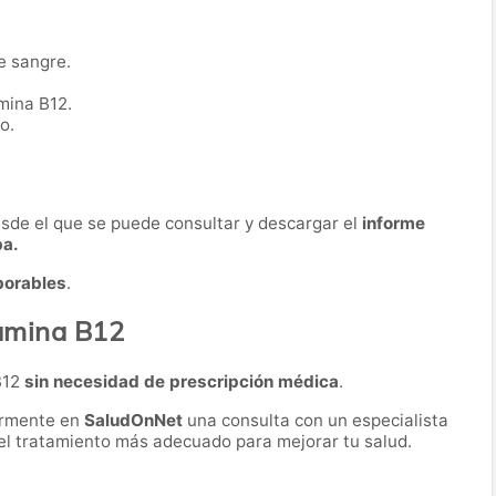
e sangre.
mina B12.
o.
desde el que se puede consultar y descargar el
informe
ba.
borables
.
tamina B12
B12
sin necesidad de prescripción médica
.
ormente en
SaludOnNet
una consulta con un especialista
r el tratamiento más adecuado para mejorar tu salud.