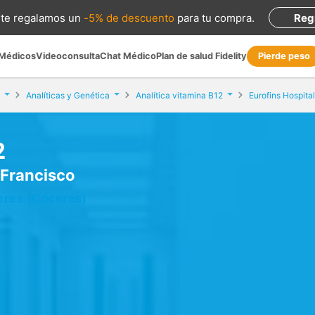
te regalamos
un
-5% de descuento
para tu compra
.
Reg
 Médicos
Videoconsulta
Chat Médico
Plan de salud Fidelity
Pierde peso
Analíticas y Genética
Analítica vitamina B12
2
 Francisco
eres (Cáceres)