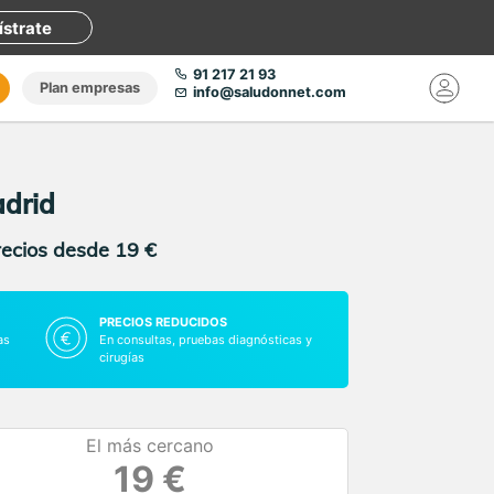
ístrate
91 217 21 93
Plan empresas
info@saludonnet.com
adrid
recios desde 19 €
PRECIOS REDUCIDOS
as
En consultas, pruebas diagnósticas y
cirugías
El más cercano
19 €