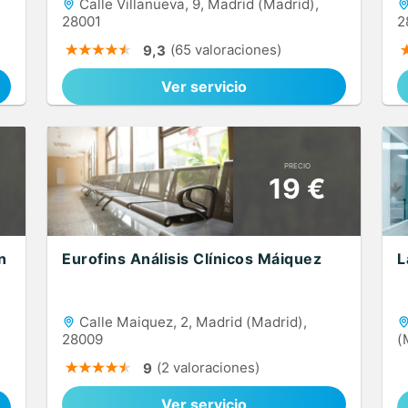
Calle Villanueva, 9, Madrid (Madrid),
28001
2
(65 valoraciones)
9,3
Ver servicio
PRECIO
19 €
n
Eurofins Análisis Clínicos Máiquez
L
Calle Maiquez, 2, Madrid (Madrid),
28009
(
(2 valoraciones)
9
Ver servicio