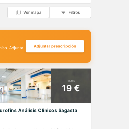
Ver mapa
Filtros
Adjuntar prescripción
miso. Adjunta
PRECIO
19 €
urofins Análisis Clínicos Sagasta