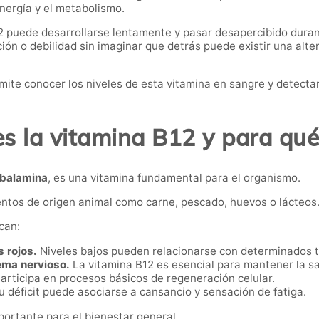
nergía y el metabolismo.
B12 puede desarrollarse lentamente y pasar desapercibido du
ión o debilidad sin imaginar que detrás puede existir una alte
ite conocer los niveles de esta vitamina en sangre y detecta
s la vitamina B12 y para qué
balamina
, es una vitamina fundamental para el organismo.
entos de origen animal como carne, pescado, huevos o lácteos
can:
s rojos.
Niveles bajos pueden relacionarse con determinados t
tema nervioso.
La vitamina B12 es esencial para mantener la s
articipa en procesos básicos de regeneración celular.
 déficit puede asociarse a cansancio y sensación de fatiga.
ortante para el bienestar general.