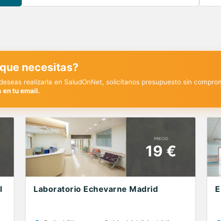
 que necesitas?
y deseas realizarla en SaludOnNet, solicítanos presupuesto sin compro
 en tu email.
PRECIO
19 €
I
Laboratorio Echevarne Madrid
E