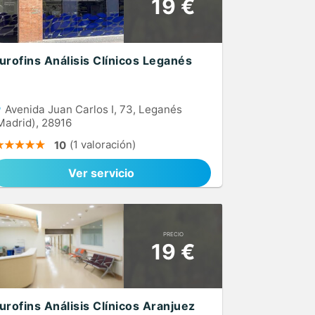
19 €
urofins Análisis Clínicos Leganés
Avenida Juan Carlos I, 73, Leganés
Madrid), 28916
(1 valoración)
10
Ver servicio
PRECIO
19 €
urofins Análisis Clínicos Aranjuez