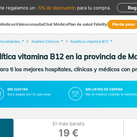
te regalamos
un
-5% de descuento
para tu compra
.
Reg
 Médicos
Videoconsulta
Chat Médico
Plan de salud Fidelity
Pierde peso
 localidades
Análisis Clínicos
Analítica vitamina B12
ítica vitamina B12 en la provincia de M
ra ti los mejores hospitales, clínicas y médicos con p
SIN CUOTAS
SIN LISTAS DE ESPERA
Solo pagas por lo que usas
Vas al médico cuando lo necesit
El más barato
19 €