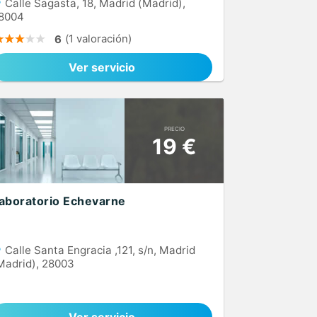
Calle Sagasta, 18, Madrid (Madrid),
8004
(1 valoración)
6
Ver servicio
PRECIO
19 €
aboratorio Echevarne
Calle Santa Engracia ,121, s/n, Madrid
Madrid), 28003