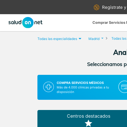
Regístrate y
Comprar Servicios
Todas las
Todas las especialidades
Madrid
Anal
Seleccionamos pa
COMPRA SERVICIOS MÉDICOS
Más de 4.000 clínicas privadas a tu
disposición
Centros destacados