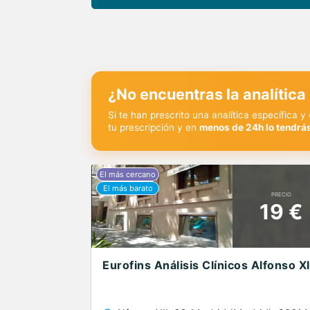
¿No encuentras la analítica
Si te han prescrito una analítica específica 
tu prescripción y en
menos de 24h lo tendrás
PRECIO
19 €
Eurofins Análisis Clínicos Alfonso XI