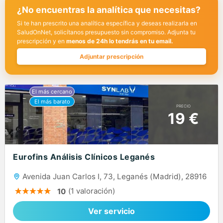
¿No encuentras la analítica que necesitas?
Si te han prescrito una analítica específica y deseas realizarla en
SaludOnNet, solicítanos presupuesto sin compromiso. Adjunta tu
prescripción y en
menos de 24h lo tendrás en tu email.
Adjuntar prescripción
PRECIO
19 €
Eurofins Análisis Clínicos Leganés
Avenida Juan Carlos I, 73, Leganés (Madrid), 28916
(1 valoración)
10
Ver servicio