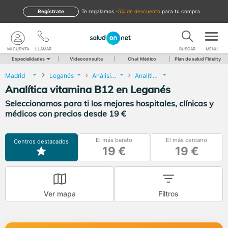
Regístrate
te regalamos
-5% de descuento
para tu compra
MI CUENTA
LLAMAR
BUSCAR
MENU
Especialidades
Videoconsulta
Chat Médico
Plan de salud Fidelity
Madrid
Leganés
Análisis Clínicos
Analítica vitamina B12
Analítica vitamina B12 en Leganés
Seleccionamos para ti los mejores hospitales, clínicas y
médicos con precios desde 19 €
El más barato
El más cercano
Centros destacados
19 €
19 €
Ver mapa
Filtros