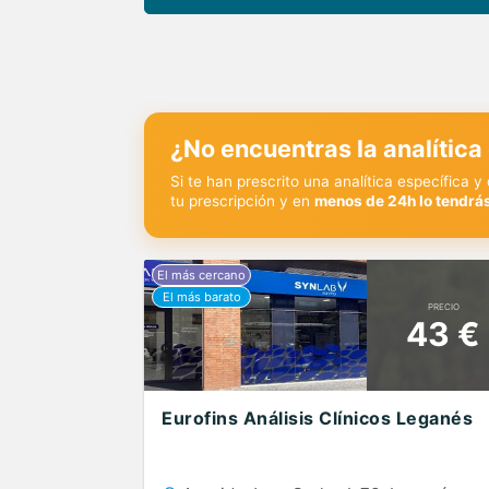
¿No encuentras la analítica
Si te han prescrito una analítica específica 
tu prescripción y en
menos de 24h lo tendrás
PRECIO
43 €
Eurofins Análisis Clínicos Leganés