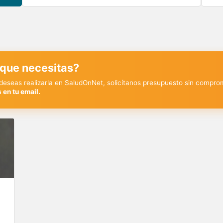
 que necesitas?
y deseas realizarla en SaludOnNet, solicítanos presupuesto sin compro
 en tu email.