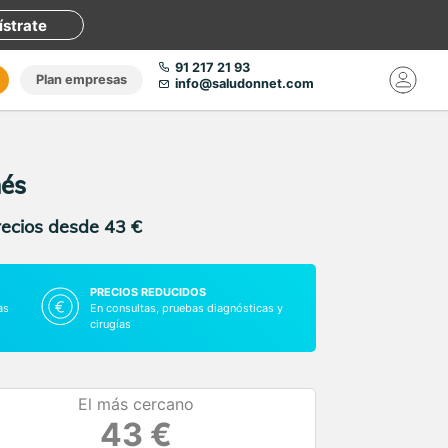
ístrate
91 217 21 93
Plan empresas
info@saludonnet.com
nés
recios desde 43 €
PRECIOS REDUCIDOS
as
En consultas, pruebas diagnósticas y
cirugías
El más cercano
43 €