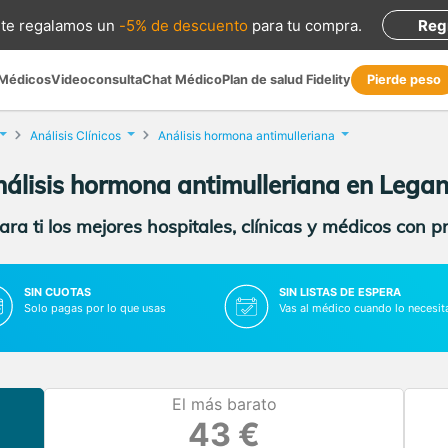
te regalamos
un
-5% de descuento
para tu compra
.
Reg
 Médicos
Videoconsulta
Chat Médico
Plan de salud Fidelity
Pierde peso
Análisis Clínicos
Análisis hormona antimulleriana
álisis hormona antimulleriana en Lega
ra ti los mejores hospitales, clínicas y médicos con p
SIN CUOTAS
SIN LISTAS DE ESPERA
Solo pagas por lo que usas
Vas al médico cuando lo necesit
El más barato
43 €