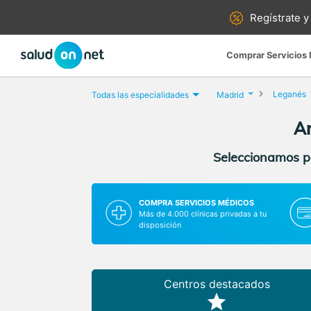
Regístrate y
Comprar Servicios
Leganés
Todas las especialidades
Madrid
An
Seleccionamos pa
COMPRA SERVICIOS MÉDICOS
Más de 4.000 clínicas privadas a tu
disposición
Centros destacados