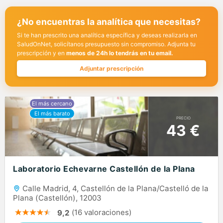
¿No encuentras la analítica que necesitas?
Si te han prescrito una analítica específica y deseas realizarla en
SaludOnNet, solicítanos presupuesto sin compromiso. Adjunta tu
prescripción y en
menos de 24h lo tendrás en tu email.
Adjuntar prescripción
PRECIO
43 €
Laboratorio Echevarne Castellón de la Plana
Calle Madrid, 4, Castellón de la Plana/Castelló de la
Plana (Castellón), 12003
(16 valoraciones)
9,2