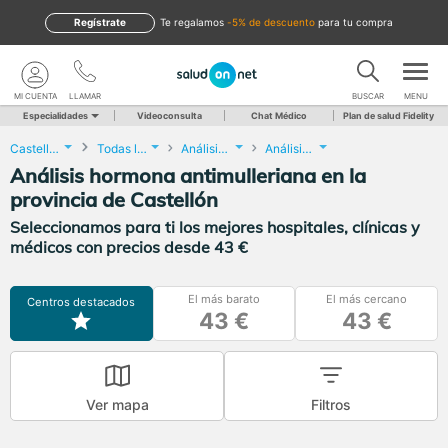
Regístrate
te regalamos
-5% de descuento
para tu compra
MI CUENTA
LLAMAR
BUSCAR
MENU
Especialidades
Videoconsulta
Chat Médico
Plan de salud Fidelity
Castellón
Todas las localidades
Análisis Clínicos
Análisis hormona antimulleriana
Análisis hormona antimulleriana en la
provincia de Castellón
Seleccionamos para ti los mejores hospitales, clínicas y
médicos con precios desde 43 €
El más barato
El más cercano
Centros destacados
43 €
43 €
Ver mapa
Filtros