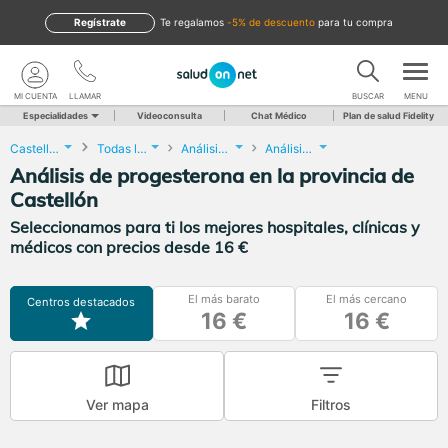
Regístrate
te regalamos
-5% de descuento
para tu compra
MI CUENTA
LLAMAR
BUSCAR
MENU
Especialidades
Videoconsulta
Chat Médico
Plan de salud Fidelity
Castellón
Todas las localidades
Análisis Clínicos
Análisis de progesterona
Análisis de progesterona en la provincia de
Castellón
Seleccionamos para ti los mejores hospitales, clínicas y
médicos con precios desde 16 €
El más barato
El más cercano
Centros destacados
16 €
16 €
Ver mapa
Filtros