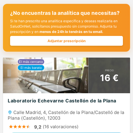
¿No encuentras la analítica que necesitas?
Si te han prescrito una analítica específica y deseas realizarla en
SaludOnNet, solicítanos presupuesto sin compromiso. Adjunta tu
prescripción y en
menos de 24h lo tendrás en tu email.
Adjuntar prescripción
PRECIO
16 €
Laboratorio Echevarne Castellón de la Plana
Calle Madrid, 4, Castellón de la Plana/Castelló de la
Plana (Castellón), 12003
(16 valoraciones)
9,2