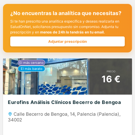
¿No encuentras la analítica que necesitas?
Si te han prescrito una analítica específica y deseas realizarla en
SaludOnNet, solicítanos presupuesto sin compromiso. Adjunta tu
prescripción y en
menos de 24h lo tendrás en tu email.
Adjuntar prescripción
PRECIO
16 €
Eurofins Análisis Clínicos Becerro de Bengoa
Calle Becerro de Bengoa, 14, Palencia (Palencia),
34002