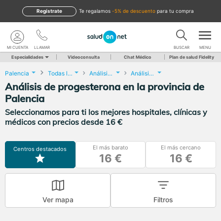
Regístrate
te regalamos
-5% de descuento
para tu compra
MI CUENTA
LLAMAR
BUSCAR
MENU
Especialidades
Videoconsulta
Chat Médico
Plan de salud Fidelity
Palencia
Todas las localidades
Análisis Clínicos
Análisis de progesterona
Análisis de progesterona en la provincia de
Palencia
Seleccionamos para ti los mejores hospitales, clínicas y
médicos con precios desde 16 €
El más barato
El más cercano
Centros destacados
16 €
16 €
Ver mapa
Filtros