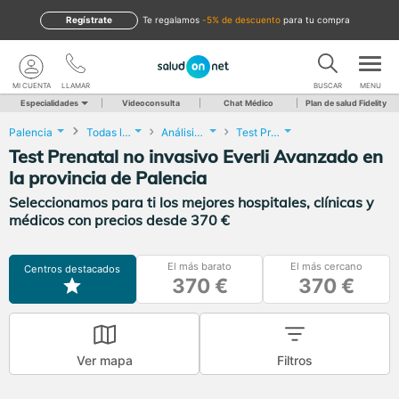
Regístrate
te regalamos
-5% de descuento
para tu compra
MI CUENTA
LLAMAR
BUSCAR
MENU
Especialidades
Videoconsulta
Chat Médico
Plan de salud Fidelity
Palencia
Todas las localidades
Análisis Clínicos
Test Prenatal no invasivo Everli Avanzado
Test Prenatal no invasivo Everli Avanzado en
la provincia de Palencia
Seleccionamos para ti los mejores hospitales, clínicas y
médicos con precios desde 370 €
El más barato
El más cercano
Centros destacados
370 €
370 €
Ver mapa
Filtros