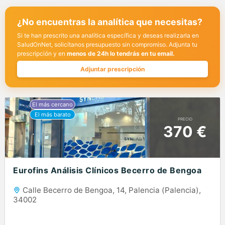
¿No encuentras la analítica que necesitas?
Si te han prescrito una analítica específica y deseas realizarla en
SaludOnNet, solicítanos presupuesto sin compromiso. Adjunta tu
prescripción y en
menos de 24h lo tendrás en tu email.
Adjuntar prescripción
PRECIO
370 €
Eurofins Análisis Clínicos Becerro de Bengoa
Calle Becerro de Bengoa, 14, Palencia (Palencia),
34002