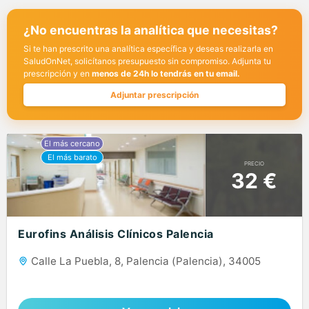
¿No encuentras la analítica que necesitas?
Si te han prescrito una analítica específica y deseas realizarla en
SaludOnNet, solicítanos presupuesto sin compromiso. Adjunta tu
prescripción y en
menos de 24h lo tendrás en tu email.
Adjuntar prescripción
PRECIO
32 €
Eurofins Análisis Clínicos Palencia
Calle La Puebla, 8, Palencia (Palencia), 34005