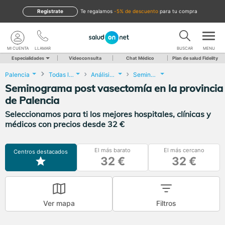
Regístrate
te regalamos
-5% de descuento
para tu compra
MI CUENTA
LLAMAR
BUSCAR
MENU
Especialidades
Videoconsulta
Chat Médico
Plan de salud Fidelity
Palencia
Todas las localidades
Análisis Clínicos
Seminograma post vasectomía
Seminograma post vasectomía en la provincia
de Palencia
Seleccionamos para ti los mejores hospitales, clínicas y
médicos con precios desde 32 €
El más barato
El más cercano
Centros destacados
32 €
32 €
Ver mapa
Filtros