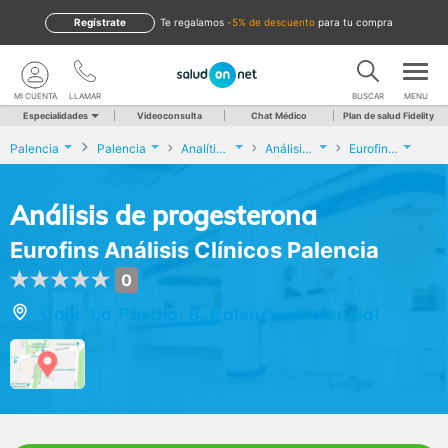
Regístrate
te regalamos
-5% de descuento
para tu compra
MI CUENTA
LLAMAR
BUSCAR
MENU
Especialidades
Videoconsulta
Chat Médico
Plan de salud Fidelity
Palencia
Palencia
Analíticas y Genética
Análisis de progesterona
Eurofins Análisis Clínicos Palencia
Análisis de progesterona
Eurofins Análisis Clínicos Palencia
0
Calle La Puebla, 8, Palencia (Palencia)