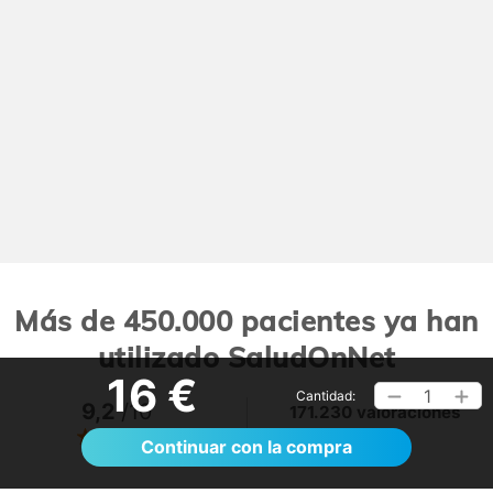
Más de 450.000 pacientes ya han
utilizado SaludOnNet
16 €
1
Cantidad:
9,2
/10
171.230 valoraciones
Ver >
Continuar con la compra