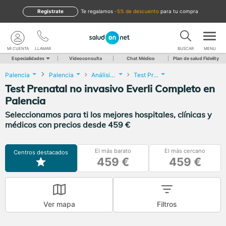
Regístrate
te regalamos
-5% de descuento
para tu compra
MI CUENTA
LLAMAR
BUSCAR
MENU
Especialidades
Videoconsulta
Chat Médico
Plan de salud Fidelity
Palencia
Palencia
Análisis Clínicos
Test Prenatal no invasivo Everli Completo
Test Prenatal no invasivo Everli Completo en
Palencia
Seleccionamos para ti los mejores hospitales, clínicas y
médicos con precios desde 459 €
El más barato
El más cercano
Centros destacados
459 €
459 €
Ver mapa
Filtros