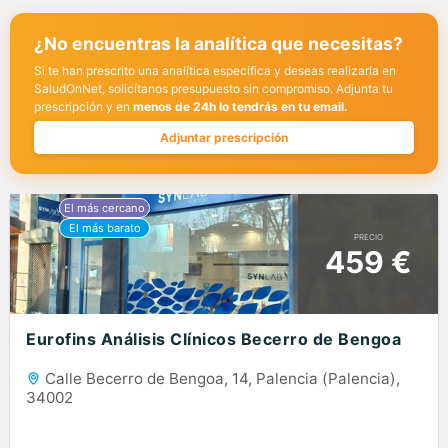
¿No encuentras la analítica que necesitas?
Si te han prescrito una analítica específica y deseas realizarla en
SaludOnNet, solicítanos presupuesto sin compromiso. Adjunta tu
prescripción y en
menos de 24h lo tendrás en tu email.
Adjuntar prescripción
PRECIO
459 €
Eurofins Análisis Clínicos Becerro de Bengoa
Calle Becerro de Bengoa, 14, Palencia (Palencia),
34002