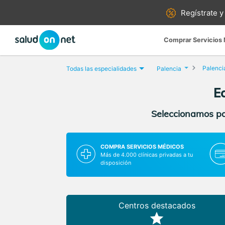
Regístrate y
Comprar Servicios
Palenci
Todas las especialidades
Palencia
E
Seleccionamos par
COMPRA SERVICIOS MÉDICOS
Más de 4.000 clínicas privadas a tu
disposición
Centros destacados