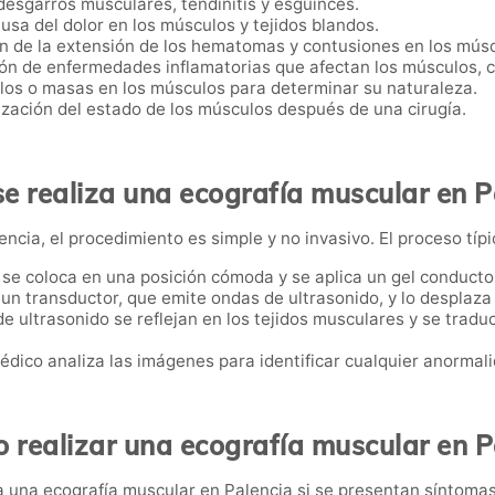
desgarros musculares, tendinitis y esguinces.
causa del dolor en los músculos y tejidos blandos.
ón de la extensión de los hematomas y contusiones en los músc
ión de enfermedades inflamatorias que afectan los músculos, c
ulos o masas en los músculos para determinar su naturaleza.
ización del estado de los músculos después de una cirugía.
e realiza una ecografía muscular en P
ncia, el procedimiento es simple y no invasivo. El proceso típi
e se coloca en una posición cómoda y se aplica un gel conductor
a un transductor, que emite ondas de ultrasonido, y lo desplaza 
de ultrasonido se reflejan en los tejidos musculares y se tra
médico analiza las imágenes para identificar cualquier anormali
 realizar una ecografía muscular en P
 una ecografía muscular en Palencia si se presentan síntomas