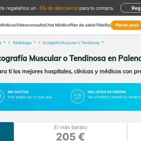
te regalamos
un
-5% de descuento
para tu compra
.
Reg
 Médicos
Videoconsulta
Chat Médico
Plan de salud Fidelity
Pierde peso
a
Radiología
Ecografía Muscular o Tendinosa
cografía Muscular o Tendinosa en Palenc
a ti los mejores hospitales, clínicas y médicos con p
SIN CUOTAS
SIN LISTAS DE ESPERA
Solo pagas por lo que usas
Vas al médico cuando lo necesit
El más barato
205 €