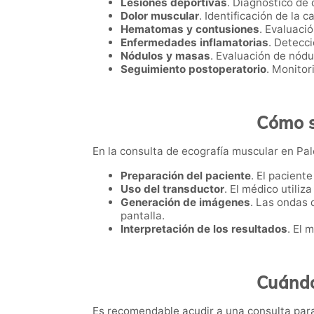
Lesiones deportivas
. Diagnóstico de 
Dolor muscular
. Identificación de la 
Hematomas y contusiones
. Evaluaci
Enfermedades inflamatorias
. Detecc
Nódulos y masas
. Evaluación de nód
Seguimiento postoperatorio
. Monitor
Cómo s
En la consulta de ecografía muscular en Pale
Preparación del paciente
. El pacient
Uso del transductor
. El médico utiliz
Generación de imágenes
. Las ondas 
pantalla.
Interpretación de los resultados
. El 
Cuándo
Es recomendable acudir a una consulta para