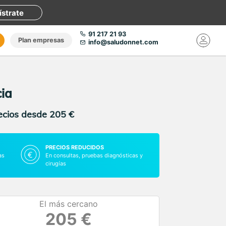
ístrate
91 217 21 93
Plan empresas
info@saludonnet.com
ia
recios desde 205 €
PRECIOS REDUCIDOS
as
En consultas, pruebas diagnósticas y
cirugías
El más cercano
205 €