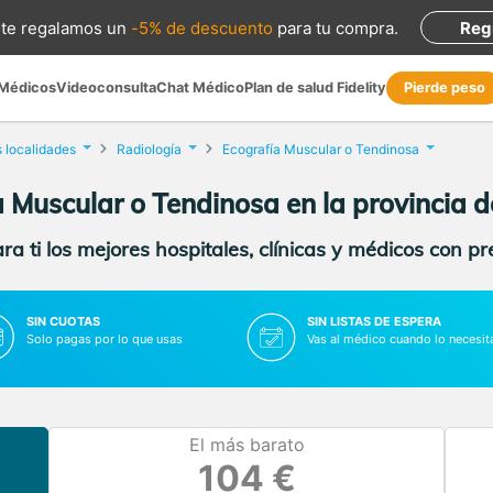
te regalamos
un
-5% de descuento
para tu compra
.
Reg
 Médicos
Videoconsulta
Chat Médico
Plan de salud Fidelity
Pierde peso
s localidades
Radiología
Ecografía Muscular o Tendinosa
a Muscular o Tendinosa en la provincia 
a ti los mejores hospitales, clínicas y médicos con p
SIN CUOTAS
SIN LISTAS DE ESPERA
Solo pagas por lo que usas
Vas al médico cuando lo necesit
El más barato
104 €