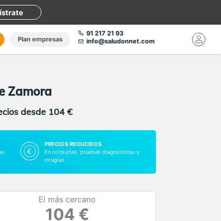
ístrate
91 217 21 93
Plan empresas
info@saludonnet.com
de Zamora
recios desde 104 €
PRECIOS REDUCIDOS
as
En consultas, pruebas diagnósticas y
cirugías
El más cercano
104 €