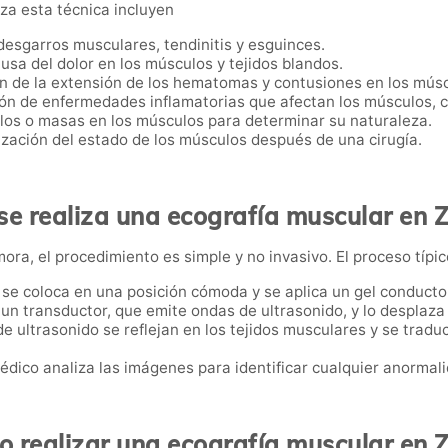
za esta técnica incluyen
desgarros musculares, tendinitis y esguinces.
causa del dolor en los músculos y tejidos blandos.
ón de la extensión de los hematomas y contusiones en los músc
ión de enfermedades inflamatorias que afectan los músculos, c
ulos o masas en los músculos para determinar su naturaleza.
ización del estado de los músculos después de una cirugía.
e realiza una ecografía muscular en
ra, el procedimiento es simple y no invasivo. El proceso típic
e se coloca en una posición cómoda y se aplica un gel conductor
a un transductor, que emite ondas de ultrasonido, y lo desplaza 
de ultrasonido se reflejan en los tejidos musculares y se tra
médico analiza las imágenes para identificar cualquier anormali
 realizar una ecografía muscular en