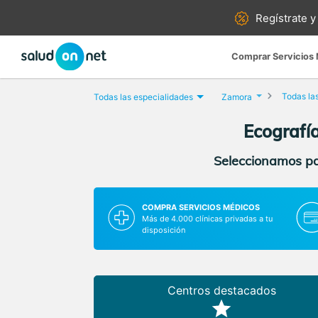
Regístrate y
Comprar Servicios
Todas la
Todas las especialidades
Zamora
Ecografí
Seleccionamos par
COMPRA SERVICIOS MÉDICOS
Más de 4.000 clínicas privadas a tu
disposición
Centros destacados