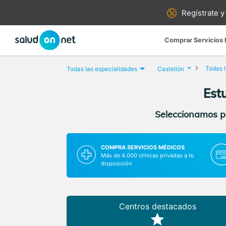
Regístrate y
Comprar Servicios
Todas l
Todas las especialidades
Castellón
Estu
Seleccionamos pa
COMPRA SERVICIOS MÉDICOS
Más de 4.000 clínicas privadas a tu
disposición
Centros destacados