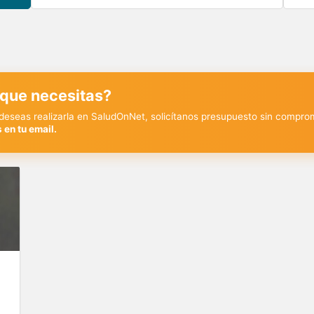
 que necesitas?
y deseas realizarla en SaludOnNet, solicítanos presupuesto sin compro
 en tu email.