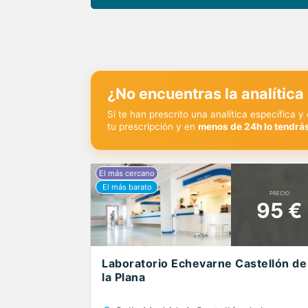
¿No encuentras la analítica
Si te han prescrito una analítica específica 
tu prescripción y en
menos de 24h lo tendrás
PRECIO
95 €
Laboratorio Echevarne Castellón de
la Plana