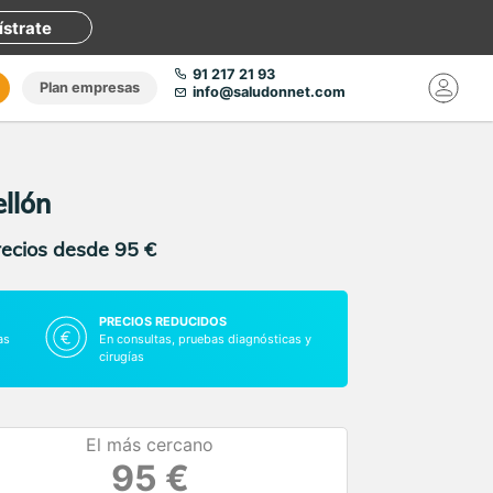
ístrate
91 217 21 93
Plan empresas
info@saludonnet.com
ellón
recios desde 95 €
PRECIOS REDUCIDOS
as
En consultas, pruebas diagnósticas y
cirugías
El más cercano
95 €