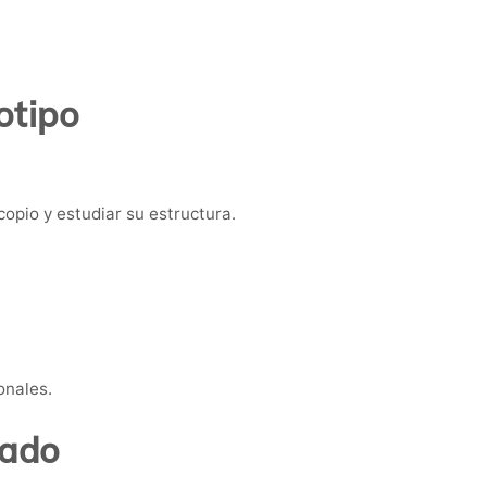
otipo
copio y estudiar su estructura.
onales.
tado