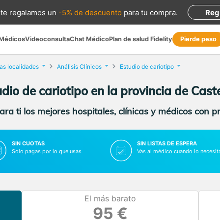
te regalamos
un
-5% de descuento
para tu compra
.
Reg
 Médicos
Videoconsulta
Chat Médico
Plan de salud Fidelity
Pierde peso
as localidades
Análisis Clínicos
Estudio de cariotipo
dio de cariotipo en la provincia de Cast
ra ti los mejores hospitales, clínicas y médicos con p
SIN CUOTAS
SIN LISTAS DE ESPERA
Solo pagas por lo que usas
Vas al médico cuando lo necesit
El más barato
95 €