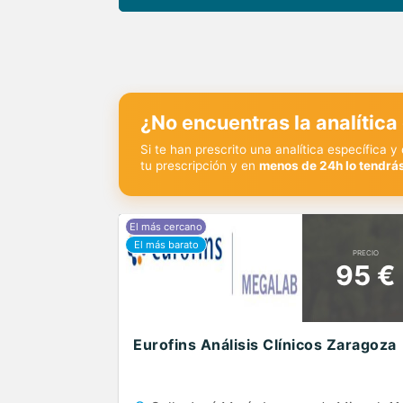
¿No encuentras la analítica
Si te han prescrito una analítica específica 
tu prescripción y en
menos de 24h lo tendrás
PRECIO
95 €
Eurofins Análisis Clínicos Zaragoza