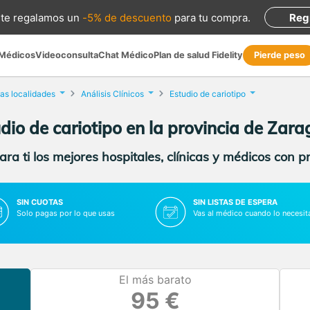
te regalamos
un
-5% de descuento
para tu compra
.
Reg
 Médicos
Videoconsulta
Chat Médico
Plan de salud Fidelity
Pierde peso
as localidades
Análisis Clínicos
Estudio de cariotipo
dio de cariotipo en la provincia de Zar
ra ti los mejores hospitales, clínicas y médicos con p
SIN CUOTAS
SIN LISTAS DE ESPERA
Solo pagas por lo que usas
Vas al médico cuando lo necesit
El más barato
95 €