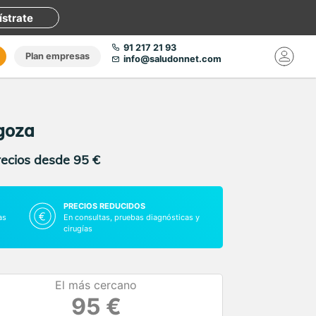
ístrate
91 217 21 93
Plan empresas
info@saludonnet.com
agoza
recios desde 95 €
PRECIOS REDUCIDOS
as
En consultas, pruebas diagnósticas y
cirugías
El más cercano
95 €