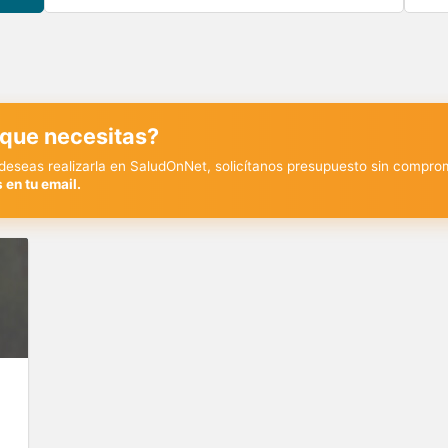
 que necesitas?
y deseas realizarla en SaludOnNet, solicítanos presupuesto sin compro
 en tu email.