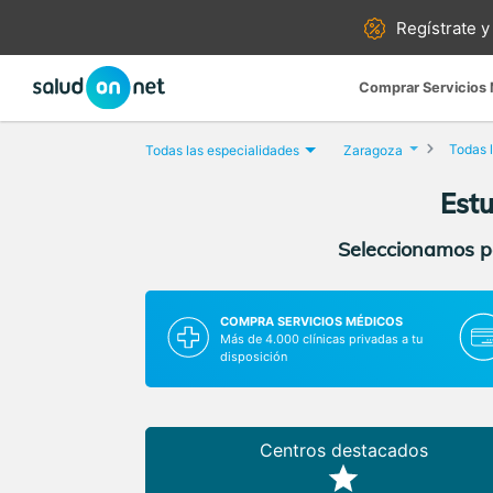
Regístrate y
Comprar Servicios
Todas l
Todas las especialidades
Zaragoza
Estu
Seleccionamos pa
COMPRA SERVICIOS MÉDICOS
Más de 4.000 clínicas privadas a tu
disposición
Centros destacados