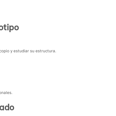
otipo
copio y estudiar su estructura.
onales.
tado