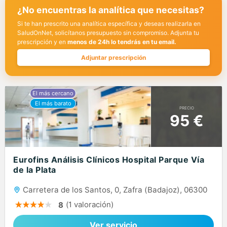
¿No encuentras la analítica que necesitas?
Si te han prescrito una analítica específica y deseas realizarla en
SaludOnNet, solicítanos presupuesto sin compromiso. Adjunta tu
prescripción y en
menos de 24h lo tendrás en tu email.
Adjuntar prescripción
PRECIO
95 €
Eurofins Análisis Clínicos Hospital Parque Vía
de la Plata
Carretera de los Santos, 0, Zafra (Badajoz), 06300
(1 valoración)
8
Ver servicio