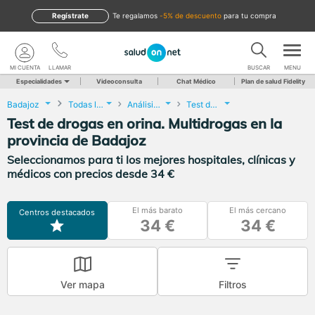
Regístrate
te regalamos
-5% de descuento
para tu compra
MI CUENTA
LLAMAR
BUSCAR
MENU
Especialidades
Videoconsulta
Chat Médico
Plan de salud Fidelity
Badajoz
Todas las localidades
Análisis Clínicos
Test de drogas en orina. Multidrogas
Test de drogas en orina. Multidrogas en la
provincia de Badajoz
Seleccionamos para ti los mejores hospitales, clínicas y
médicos con precios desde 34 €
El más barato
El más cercano
Centros destacados
34 €
34 €
Ver mapa
Filtros