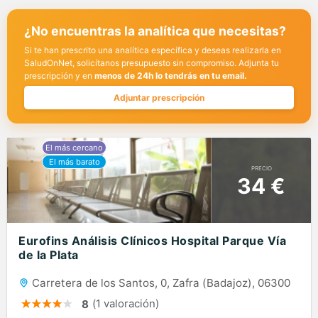
¿No encuentras la analítica que necesitas?
Si te han prescrito una analítica específica y deseas realizarla en
SaludOnNet, solicítanos presupuesto sin compromiso. Adjunta tu
prescripción y en
menos de 24h lo tendrás en tu email.
Adjuntar prescripción
PRECIO
34 €
Eurofins Análisis Clínicos Hospital Parque Vía
de la Plata
Carretera de los Santos, 0, Zafra (Badajoz), 06300
(1 valoración)
8