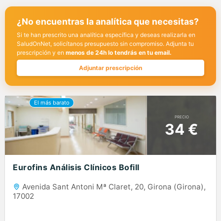
¿No encuentras la analítica que necesitas?
Si te han prescrito una analítica específica y deseas realizarla en
SaludOnNet, solicítanos presupuesto sin compromiso. Adjunta tu
prescripción y en
menos de 24h lo tendrás en tu email.
Adjuntar prescripción
PRECIO
34 €
Eurofins Análisis Clínicos Bofill
Avenida Sant Antoni Mª Claret, 20, Girona (Girona),
17002