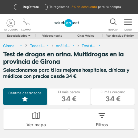
Regístrate
te regalamos
-5% de descuento
para tu compra
MI CUENTA
LLAMAR
BUSCAR
MENU
Especialidades
Videoconsulta
Chat Médico
Plan de salud Fidelity
Girona
Todas las localidades
Análisis Clínicos
Test de drogas en orina. Multidrogas
Test de drogas en orina. Multidrogas en la
provincia de Girona
Seleccionamos para ti los mejores hospitales, clínicas y
médicos con precios desde 34 €
El más barato
El más cercano
Centros destacados
34 €
34 €
Ver mapa
Filtros