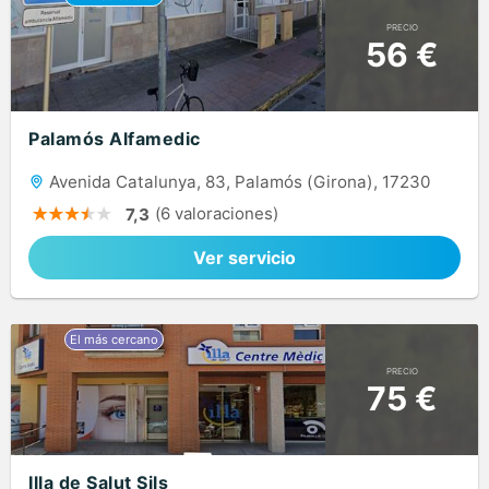
PRECIO
56 €
Palamós Alfamedic
Avenida Catalunya, 83, Palamós (Girona), 17230
(6 valoraciones)
7,3
Ver servicio
PRECIO
75 €
Illa de Salut Sils