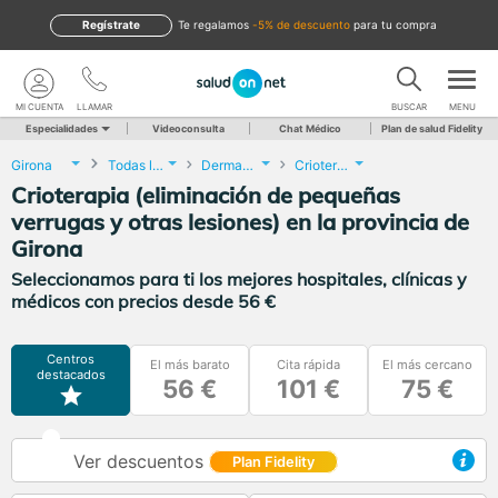
Regístrate
te regalamos
-5% de descuento
para tu compra
MI CUENTA
LLAMAR
BUSCAR
MENU
Especialidades
Videoconsulta
Chat Médico
Plan de salud Fidelity
Girona
Todas las localidades
Dermatología
Crioterapia (eliminación de pequeñas verrugas y otras lesiones)
Crioterapia (eliminación de pequeñas
verrugas y otras lesiones) en la provincia de
Girona
Seleccionamos para ti los mejores hospitales, clínicas y
médicos con precios desde 56 €
Centros
El más barato
Cita rápida
El más cercano
destacados
56 €
101 €
75 €
Ver descuentos
Plan Fidelity