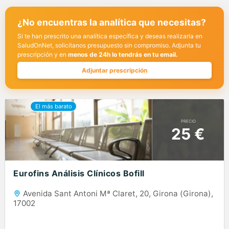
¿No encuentras la analítica que necesitas?
Si te han prescrito una analítica específica y deseas realizarla en
SaludOnNet, solicítanos presupuesto sin compromiso. Adjunta tu
prescripción y en
menos de 24h lo tendrás en tu email.
Adjuntar prescripción
PRECIO
25 €
Eurofins Análisis Clínicos Bofill
Avenida Sant Antoni Mª Claret, 20, Girona (Girona),
17002