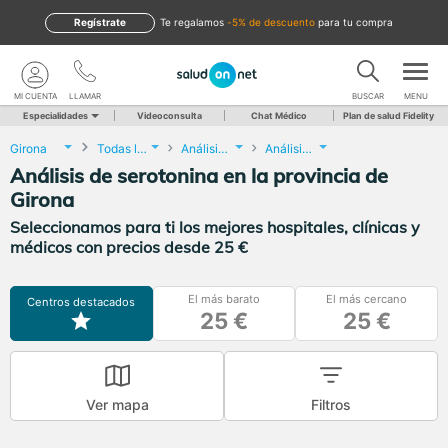
Regístrate
te regalamos
-5% de descuento
para tu compra
MI CUENTA
LLAMAR
BUSCAR
MENU
Especialidades
Videoconsulta
Chat Médico
Plan de salud Fidelity
Girona
Todas las localidades
Análisis Clínicos
Análisis de serotonina
Análisis de serotonina en la provincia de
Girona
Seleccionamos para ti los mejores hospitales, clínicas y
médicos con precios desde 25 €
El más barato
El más cercano
Centros destacados
25 €
25 €
Ver mapa
Filtros