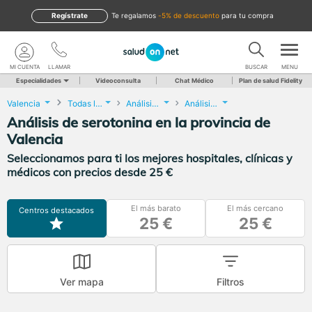
Regístrate
te regalamos
-5% de descuento
para tu compra
MI CUENTA
LLAMAR
BUSCAR
MENU
Especialidades
Videoconsulta
Chat Médico
Plan de salud Fidelity
Valencia
Todas las localidades
Análisis Clínicos
Análisis de serotonina
Análisis de serotonina en la provincia de
Valencia
Seleccionamos para ti los mejores hospitales, clínicas y
médicos con precios desde 25 €
El más barato
El más cercano
Centros destacados
25 €
25 €
Ver mapa
Filtros