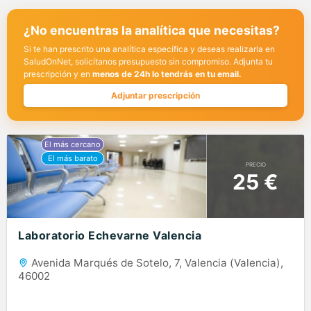
¿No encuentras la analítica que necesitas?
Si te han prescrito una analítica específica y deseas realizarla en
SaludOnNet, solicítanos presupuesto sin compromiso. Adjunta tu
prescripción y en
menos de 24h lo tendrás en tu email.
Adjuntar prescripción
PRECIO
25 €
Laboratorio Echevarne Valencia
Avenida Marqués de Sotelo, 7, Valencia (Valencia),
46002