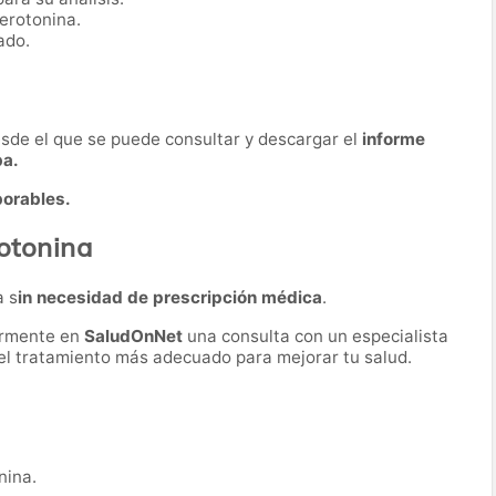
erotonina.
ado.
desde el que se puede consultar y descargar el
informe
ba.
borables.
rotonina
a s
in necesidad de prescripción médica
.
ormente en
SaludOnNet
una consulta con un especialista
r el tratamiento más adecuado para mejorar tu salud.
nina.