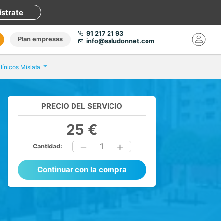
ístrate
91 217 21 93
Plan empresas
info@saludonnet.com
Clínicos Mislata
PRECIO DEL SERVICIO
25 €
1
Cantidad:
Continuar con la compra