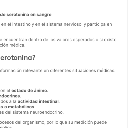
de serotonina en sangre
.
n el intestino y en el sistema nervioso, y participa en
 se encuentran dentro de los valores esperados o si existe
ación médica.
serotonina?
nformación relevante en diferentes situaciones médicas.
con el
estado de ánimo
.
ndocrinos
.
ados a la
actividad intestinal
.
s o metabólicos
.
es del sistema neuroendocrino.
ocesos del organismo, por lo que su medición puede
mplios.