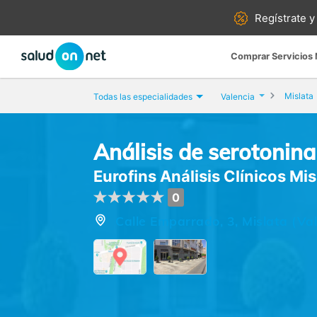
Regístrate y
Comprar Servicios
Mislata
Todas las especialidades
Valencia
Análisis de serotonina
Eurofins Análisis Clínicos Mis
0
Calle Emparrado, 3, Mislata (Va