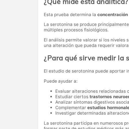
¿Qué mide esta analítica?
Esta prueba determina la
concentración 
La serotonina se produce principalmente e
múltiples procesos fisiológicos.
El análisis permite valorar si los niveles
una alteración que pueda requerir valor
¿Para qué sirve medir la 
El estudio de serotonina puede aportar i
Puede ayudar a:
Evaluar alteraciones relacionadas 
Estudiar ciertos
trastornos neuroe
Analizar síntomas digestivos asoci
Complementar
estudios hormonale
Investigar determinadas alteracion
La serotonina participa en numerosos pr
formar parte de estudios médicos más a