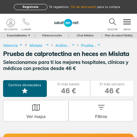
Regístrate
te regalamos
-5% de descuento
para tu compra
MI CUENTA
LLAMAR
BUSCAR
MENU
Especialidades
Videoconsulta
Chat Médico
Plan de salud Fidelity
Valencia
Mislata
Análisis Clínicos
Prueba de calprotectina en heces
Prueba de calprotectina en heces en Mislata
Seleccionamos para ti los mejores hospitales, clínicas y
médicos con precios desde 46 €
El más barato
El más cercano
Centros destacados
46 €
46 €
Ver mapa
Filtros