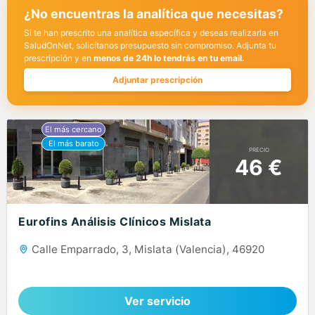
¿No encuentras la analítica que necesitas?
Si te han prescrito una analítica específica y deseas realizarla en
SaludOnNet, solicítanos presupuesto sin compromiso. Adjunta tu
prescripción y en
menos de 24h lo tendrás en tu email.
Adjuntar prescripción
PRECIO
46 €
Eurofins Análisis Clínicos Mislata
Calle Emparrado, 3, Mislata (Valencia), 46920
Ver servicio