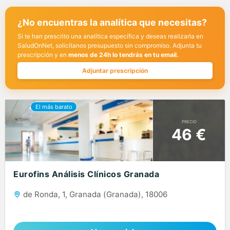
¿No encuentras la analítica que necesitas?
Si te han prescrito una analítica específica y deseas realizarla en
SaludOnNet, solicítanos presupuesto sin compromiso. Adjunta tu
prescripción y en
menos de 24h lo tendrás en tu email.
Adjuntar prescripción
PRECIO
46 €
Eurofins Análisis Clínicos Granada
de Ronda, 1, Granada (Granada), 18006