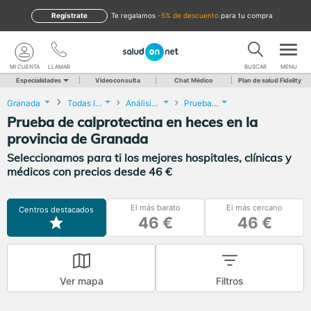
Regístrate
te regalamos
-5% de descuento
para tu compra
MI CUENTA
LLAMAR
BUSCAR
MENU
Especialidades
Videoconsulta
Chat Médico
Plan de salud Fidelity
Granada
Todas las localidades
Análisis Clínicos
Prueba de calprotectina en heces
Prueba de calprotectina en heces en la
provincia de Granada
Seleccionamos para ti los mejores hospitales, clínicas y
médicos con precios desde 46 €
El más barato
El más cercano
Centros destacados
46 €
46 €
Ver mapa
Filtros