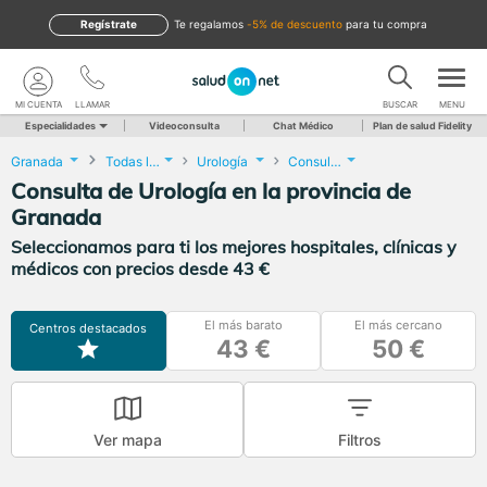
Regístrate
te regalamos
-5% de descuento
para tu compra
MI CUENTA
LLAMAR
BUSCAR
MENU
Especialidades
Videoconsulta
Chat Médico
Plan de salud Fidelity
Granada
Todas las localidades
Urología
Consulta de Urología
Consulta de Urología en la provincia de
Granada
Seleccionamos para ti los mejores hospitales, clínicas y
médicos con precios desde 43 €
El más barato
El más cercano
Centros destacados
43 €
50 €
Ver mapa
Filtros