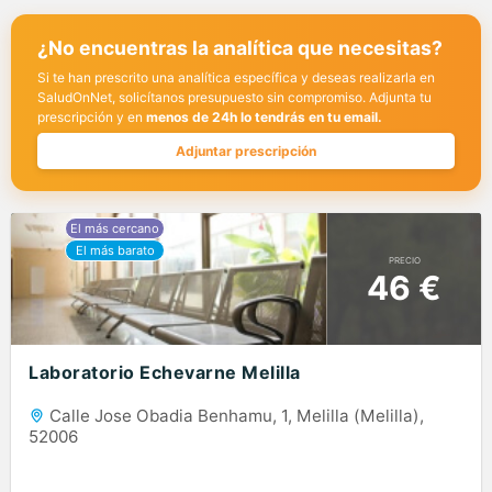
¿No encuentras la analítica que necesitas?
Si te han prescrito una analítica específica y deseas realizarla en
SaludOnNet, solicítanos presupuesto sin compromiso. Adjunta tu
prescripción y en
menos de 24h lo tendrás en tu email.
Adjuntar prescripción
PRECIO
46 €
Laboratorio Echevarne Melilla
Calle Jose Obadia Benhamu, 1, Melilla (Melilla),
52006