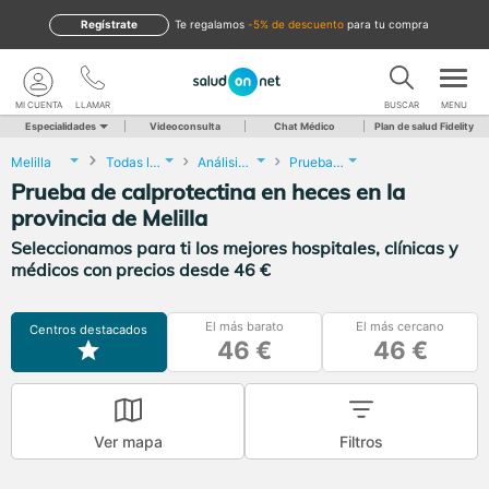
Regístrate
te regalamos
-5% de descuento
para tu compra
MI CUENTA
LLAMAR
BUSCAR
MENU
Especialidades
Videoconsulta
Chat Médico
Plan de salud Fidelity
Melilla
Todas las localidades
Análisis Clínicos
Prueba de calprotectina en heces
Prueba de calprotectina en heces en la
provincia de Melilla
Seleccionamos para ti los mejores hospitales, clínicas y
médicos con precios desde 46 €
El más barato
El más cercano
Centros destacados
46 €
46 €
Ver mapa
Filtros