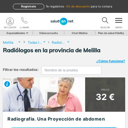
Regístrate
te regalamos
-5% de descuento
para tu compra
MI CUENTA
LLAMAR
BUSCAR
MENU
Especialidades
Videoconsulta
Chat Médico
Plan de salud Fidelity
Melilla
Todas las localidades
Radiología
Radiólogos en la provincia de Melilla
¿Cómo funciona?
Filtrar los resultados:
PRECIO
32 €
Radiografía. Una Proyección de abdomen