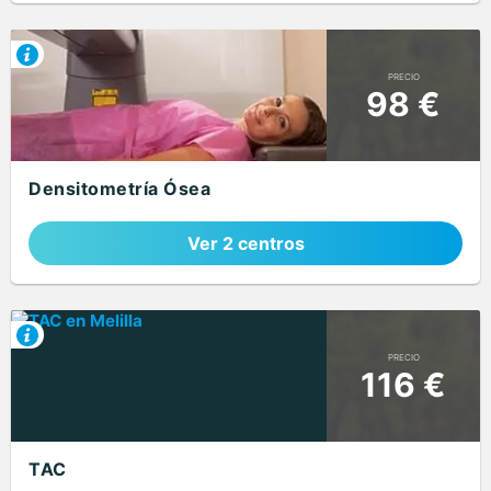
PRECIO
98 €
Densitometría Ósea
Ver 2 centros
PRECIO
116 €
TAC