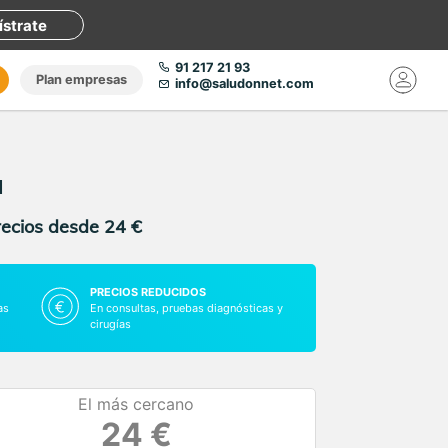
ístrate
91 217 21 93
Plan empresas
info@saludonnet.com
a
recios desde 24 €
PRECIOS REDUCIDOS
as
En consultas, pruebas diagnósticas y
cirugías
El más cercano
24 €