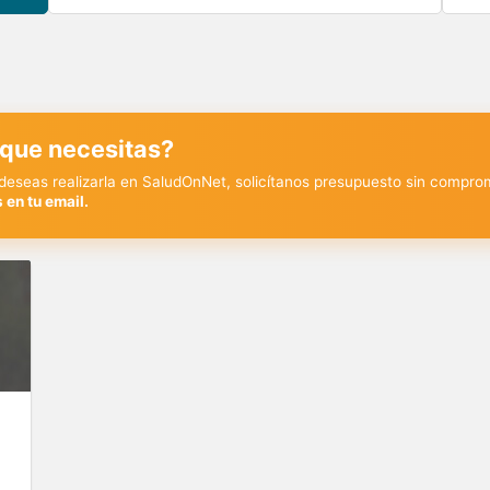
 que necesitas?
y deseas realizarla en SaludOnNet, solicítanos presupuesto sin compro
 en tu email.