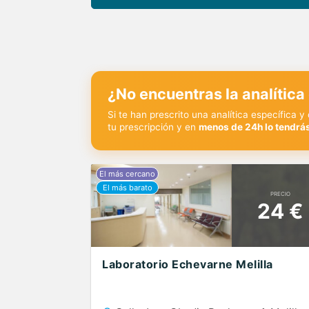
¿No encuentras la analítica
Si te han prescrito una analítica específica 
tu prescripción y en
menos de 24h lo tendrás
PRECIO
24 €
Laboratorio Echevarne Melilla