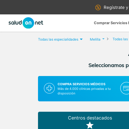
Regístrate y
Comprar Servicios
Todas las
Todas las especialidades
Melilla
Seleccionamos pa
COMPRA SERVICIOS MÉDICOS
Más de 4.000 clínicas privadas a tu
disposición
Centros destacados