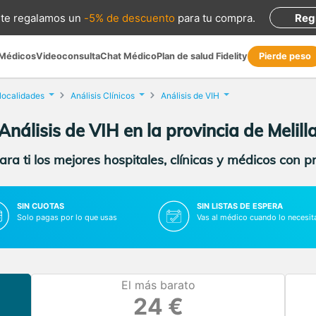
te regalamos
un
-5% de descuento
para tu compra
.
Reg
 Médicos
Videoconsulta
Chat Médico
Plan de salud Fidelity
Pierde peso
 localidades
Análisis Clínicos
Análisis de VIH
Análisis de VIH en la provincia de Melill
ra ti los mejores hospitales, clínicas y médicos con p
SIN CUOTAS
SIN LISTAS DE ESPERA
Solo pagas por lo que usas
Vas al médico cuando lo necesit
El más barato
24 €