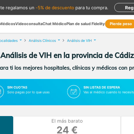
te regalamos
un
-5% de descuento
para tu compra
.
Reg
 Médicos
Videoconsulta
Chat Médico
Plan de salud Fidelity
Pierde peso
localidades
Análisis Clínicos
Análisis de VIH
Análisis de VIH en la provincia de Cádiz
ra ti los mejores hospitales, clínicas y médicos con p
SIN CUOTAS
SIN LISTAS DE ESPERA
Solo pagas por lo que usas
Vas al médico cuando lo necesit
El más barato
24 €