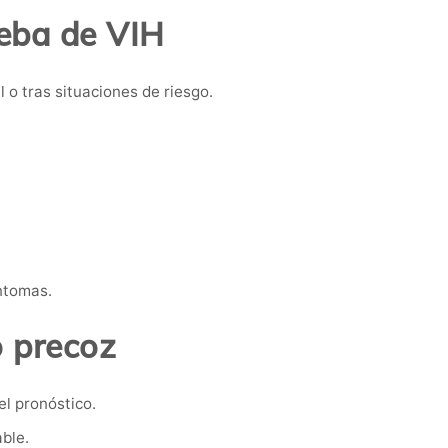
eba de VIH
o tras situaciones de riesgo.
íntomas.
o precoz
el pronóstico.
ble.