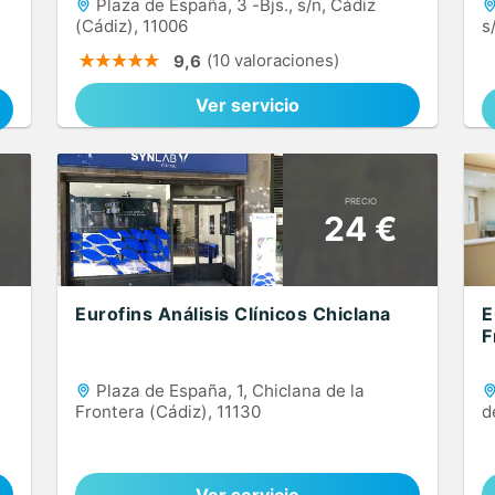
Plaza de España, 3 -Bjs., s/n, Cádiz
(Cádiz), 11006
s
(10 valoraciones)
9,6
Ver servicio
PRECIO
24 €
Eurofins Análisis Clínicos Chiclana
E
F
Plaza de España, 1, Chiclana de la
Frontera (Cádiz), 11130
d