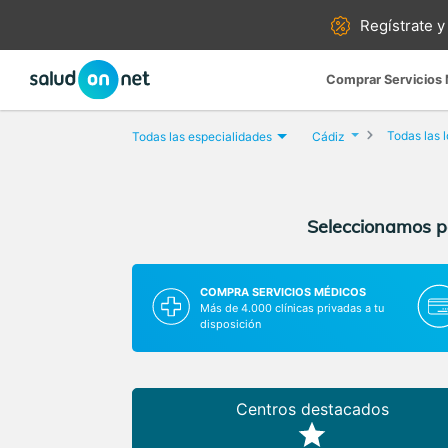
Regístrate y
Comprar Servicios
Todas las 
Todas las especialidades
Cádiz
Seleccionamos pa
COMPRA SERVICIOS MÉDICOS
Más de 4.000 clínicas privadas a tu
disposición
Centros destacados