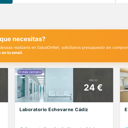
 que necesitas?
y deseas realizarla en SaludOnNet, solicítanos presupuesto sin compro
 en tu email.
PRECIO
24 €
Laboratorio Echevarne Cádiz
E