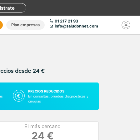
ístrate
91 217 21 93
Plan empresas
info@saludonnet.com
recios desde 24 €
PRECIOS REDUCIDOS
as
En consultas, pruebas diagnósticas y
cirugías
El más cercano
24 €