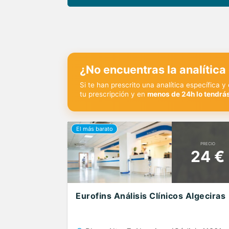
¿No encuentras la analítica
Si te han prescrito una analítica específica 
tu prescripción y en
menos de 24h lo tendrás
PRECIO
24 €
Eurofins Análisis Clínicos Algeciras