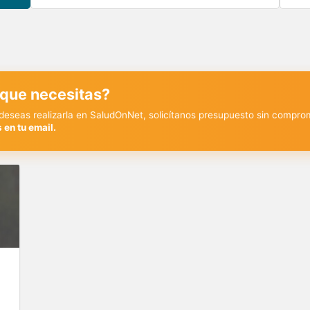
 que necesitas?
y deseas realizarla en SaludOnNet, solicítanos presupuesto sin compro
 en tu email.