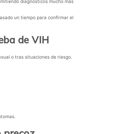
ermitiendo diagnósticos mucho más
pasado un tiempo para confirmar el
eba de VIH
ual o tras situaciones de riesgo.
íntomas.
o precoz