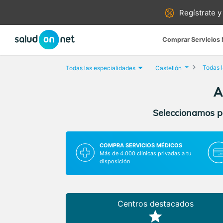
Regístrate y
Comprar Servicios
Todas l
Todas las especialidades
Castellón
A
Seleccionamos pa
COMPRA SERVICIOS MÉDICOS
Más de 4.000 clínicas privadas a tu
disposición
Centros destacados