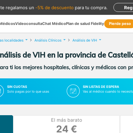
te regalamos
un
-5% de descuento
para tu compra
.
Reg
 Médicos
Videoconsulta
Chat Médico
Plan de salud Fidelity
Pierde peso
as localidades
Análisis Clínicos
Análisis de VIH
nálisis de VIH en la provincia de Castell
ra ti los mejores hospitales, clínicas y médicos con p
SIN CUOTAS
SIN LISTAS DE ESPERA
Solo pagas por lo que usas
Vas al médico cuando lo necesit
El más barato
24 €