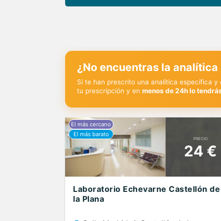
¿No encuentras la analítica
Si te han prescrito una analítica específica 
tu prescripción y en
menos de 24h lo tendrás
PRECIO
24 €
Laboratorio Echevarne Castellón de
la Plana