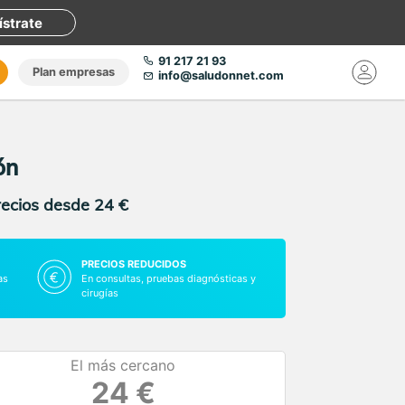
ístrate
91 217 21 93
Plan empresas
info@saludonnet.com
ón
recios desde 24 €
PRECIOS REDUCIDOS
as
En consultas, pruebas diagnósticas y
cirugías
El más cercano
24 €