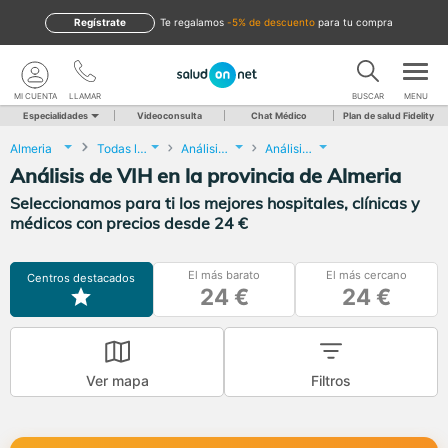
Regístrate
te regalamos
-5% de descuento
para tu compra
MI CUENTA
LLAMAR
BUSCAR
MENU
Especialidades
Videoconsulta
Chat Médico
Plan de salud Fidelity
Almeria
Todas las localidades
Análisis Clínicos
Análisis de VIH
Análisis de VIH en la provincia de Almeria
Seleccionamos para ti los mejores hospitales, clínicas y
médicos con precios desde 24 €
El más barato
El más cercano
Centros destacados
24 €
24 €
Ver mapa
Filtros