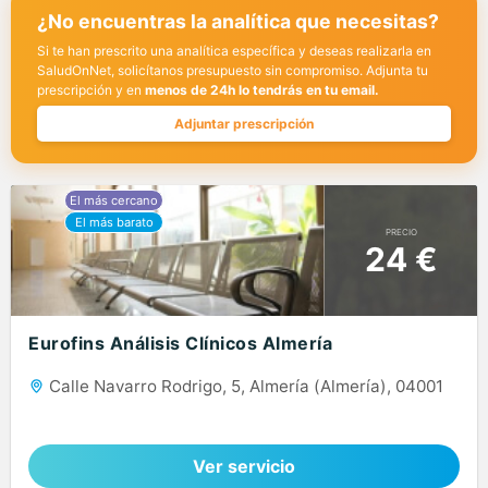
¿No encuentras la analítica que necesitas?
Si te han prescrito una analítica específica y deseas realizarla en
SaludOnNet, solicítanos presupuesto sin compromiso. Adjunta tu
prescripción y en
menos de 24h lo tendrás en tu email.
Adjuntar prescripción
PRECIO
24 €
Eurofins Análisis Clínicos Almería
Calle Navarro Rodrigo, 5, Almería (Almería), 04001
Ver servicio