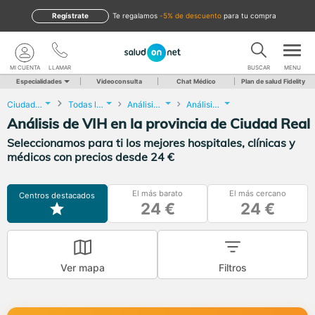
Regístrate
te regalamos
-5% de descuento
para tu compra
MI CUENTA
LLAMAR
BUSCAR
MENU
Especialidades
Videoconsulta
Chat Médico
Plan de salud Fidelity
Ciudad Real
Todas las localidades
Análisis Clínicos
Análisis de VIH
Análisis de VIH en la provincia de Ciudad Real
Seleccionamos para ti los mejores hospitales, clínicas y
médicos con precios desde 24 €
El más barato
El más cercano
Centros destacados
24 €
24 €
Ver mapa
Filtros