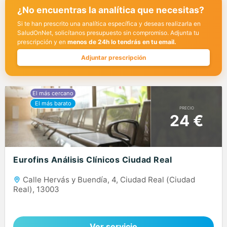
¿No encuentras la analítica que necesitas?
Si te han prescrito una analítica específica y deseas realizarla en
SaludOnNet, solicítanos presupuesto sin compromiso. Adjunta tu
prescripción y en
menos de 24h lo tendrás en tu email.
Adjuntar prescripción
PRECIO
24 €
Eurofins Análisis Clínicos Ciudad Real
Calle Hervás y Buendía, 4, Ciudad Real (Ciudad
Real), 13003
Ver servicio