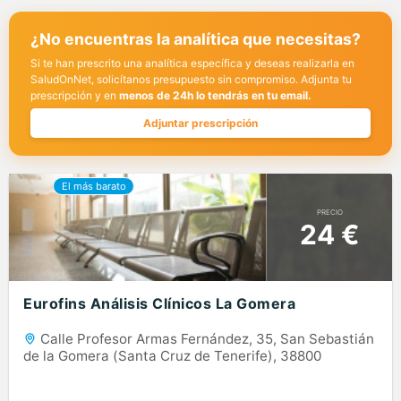
¿No encuentras la analítica que necesitas?
Si te han prescrito una analítica específica y deseas realizarla en
SaludOnNet, solicítanos presupuesto sin compromiso. Adjunta tu
prescripción y en
menos de 24h lo tendrás en tu email.
Adjuntar prescripción
PRECIO
24 €
Eurofins Análisis Clínicos La Gomera
Calle Profesor Armas Fernández, 35, San Sebastián
de la Gomera (Santa Cruz de Tenerife), 38800