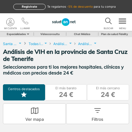
Regístrate
te regalamos
-5% de descuento
para tu compra
MI CUENTA
LLAMAR
BUSCAR
MENU
Especialidades
Videoconsulta
Chat Médico
Plan de salud Fidelity
Santa Cruz de Tenerife
Todas las localidades
Análisis Clínicos
Análisis de VIH
Análisis de VIH en la provincia de Santa Cruz
de Tenerife
Seleccionamos para ti los mejores hospitales, clínicas y
médicos con precios desde 24 €
El más barato
El más cercano
Centros destacados
24 €
24 €
Ver mapa
Filtros