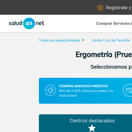
Regístrate y
Comprar Servicios
Todas las especialidades
Santa Cruz de Tenerife
Ergometría (Prue
Seleccionamos pa
COMPRA SERVICIOS MÉDICOS
Más de 4.000 clínicas privadas a tu
disposición
Centros destacados