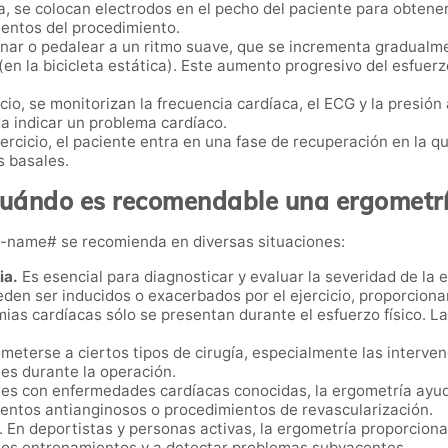
eba, se colocan electrodos en el pecho del paciente para obten
mentos del procedimiento.
ar o pedalear a un ritmo suave, que se incrementa gradualmen
a (en la bicicleta estática). Este aumento progresivo del esfue
cio, se monitorizan la frecuencia cardíaca, el ECG y la presión 
 indicar un problema cardíaco.
ejercicio, el paciente entra en una fase de recuperación en la
s basales.
uándo es recomendable una ergometr
on-name# se recomienda en diversas situaciones:
ia.
Es esencial para diagnosticar y evaluar la severidad de la 
eden ser inducidos o exacerbados por el ejercicio, proporciona
mias cardíacas sólo se presentan durante el esfuerzo físico. L
ometerse a ciertos tipos de cirugía, especialmente las interven
nes durante la operación.
tes con enfermedades cardíacas conocidas, la ergometría ayuda
ntos antianginosos o procedimientos de revascularización.
. En deportistas y personas activas, la ergometría proporciona 
 los entrenamientos y a detectar problemas subyacentes.