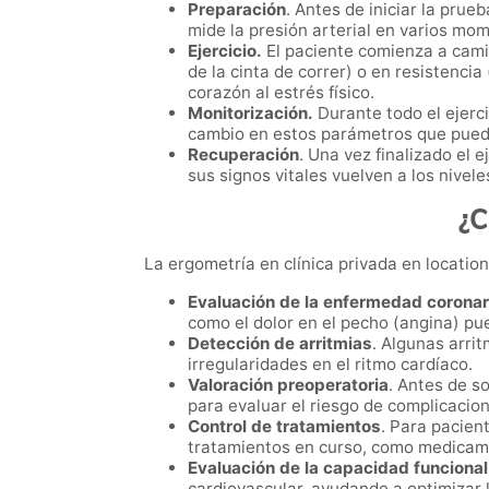
Preparación
. Antes de iniciar la pru
mide la presión arterial en varios mo
Ejercicio.
El paciente comienza a camin
de la cinta de correr) o en resistenci
corazón al estrés físico.
Monitorización.
Durante todo el ejerci
cambio en estos parámetros que pueda
Recuperación
. Una vez finalizado el 
sus signos vitales vuelven a los nivele
¿C
La ergometría en clínica privada en locati
Evaluación de la enfermedad coronar
como el dolor en el pecho (angina) pu
Detección de arritmias
. Algunas arrit
irregularidades en el ritmo cardíaco.
Valoración preoperatoria
. Antes de s
para evaluar el riesgo de complicacio
Control de tratamientos
. Para pacien
tratamientos en curso, como medicame
Evaluación de la capacidad funcional
cardiovascular, ayudando a optimizar