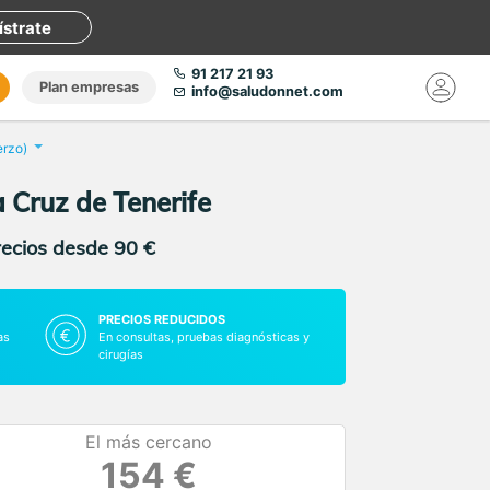
ístrate
91 217 21 93
Plan empresas
info@saludonnet.com
erzo)
 Cruz de Tenerife
recios desde 90 €
PRECIOS REDUCIDOS
as
En consultas, pruebas diagnósticas y
cirugías
El más cercano
154 €