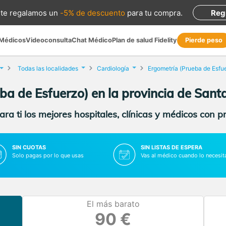
te regalamos
un
-5% de descuento
para tu compra
.
Reg
 Médicos
Videoconsulta
Chat Médico
Plan de salud Fidelity
Pierde peso
Todas las localidades
Cardiología
Ergometría (Prueba de Esfu
ba de Esfuerzo) en la provincia de Santa
ra ti los mejores hospitales, clínicas y médicos con p
SIN CUOTAS
SIN LISTAS DE ESPERA
Solo pagas por lo que usas
Vas al médico cuando lo necesit
El más barato
90 €