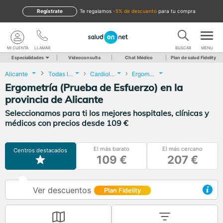
Regístrate
te regalamos
-5% de descuento
para tu compra
MI CUENTA
LLAMAR
BUSCAR
MENU
Especialidades
Videoconsulta
Chat Médico
Plan de salud Fidelity
Alicante
Todas las localidades
Cardiología
Ergometría (Prueba de Esfuerzo)
Ergometría (Prueba de Esfuerzo) en la
provincia de Alicante
Seleccionamos para ti los mejores hospitales, clínicas y
médicos con precios desde 109 €
El más barato
El más cercano
Centros destacados
109 €
207 €
Ver descuentos
Plan Fidelity