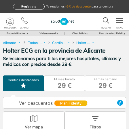
Regístrate
te regalamos
-5% de descuento
para tu compra
MI CUENTA
LLAMAR
BUSCAR
MENU
Especialidades
Videoconsulta
Chat Médico
Plan de salud Fidelity
Alicante
Todas las localidades
Cardiología
Holter ECG
Holter ECG en la provincia de Alicante
Seleccionamos para ti los mejores hospitales, clínicas y
médicos con precios desde 29 €
El más barato
El más cercano
Centros destacados
29 €
29 €
Ver descuentos
Plan Fidelity
Ver mapa
Filtros