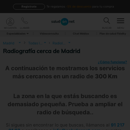
Regístrate
te regalamos
-5% de descuento
para tu compra
MI CUENTA
LLAMAR
BUSCAR
MENU
Especialidades
Videoconsulta
Chat Médico
Plan de salud Fidelity
Madrid
Todas las localidades
Radiología
Radiografía cerca de Madrid
¿Cómo funciona?
A continuación te mostramos los servicios
más cercanos en un radio de
300 Km
La zona en la que estás buscando es
demasiado pequeña. Prueba a ampliar el
radio de búsqueda..
Si sigues sin encontrar lo que buscas, llámanos al
91 217