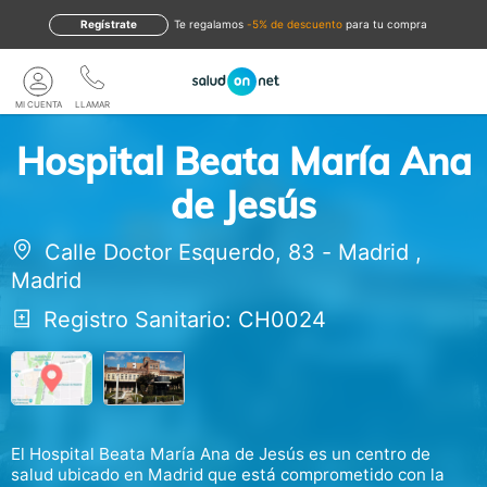
Regístrate
te regalamos
-5% de descuento
para tu compra
MI CUENTA
LLAMAR
Hospital Beata María Ana
de Jesús
Calle Doctor Esquerdo, 83
-
Madrid
,
Madrid
Registro Sanitario: CH0024
El Hospital Beata María Ana de Jesús es un centro de
salud ubicado en Madrid que está comprometido con la