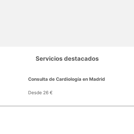
Servicios destacados
Consulta de Cardiología en Madrid
Desde 26 €
Especialidades y servicios
Centros Médicos
Intervenciones quirúrgicas
Valoraciones de pacientes