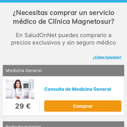
Asimismo, somos un centro de especialidades médicas
¿Necesitas comprar un servicio
donde podrás encontrar: traumatología,
otorrinolaringología, medicina familiar, podología, urología,
médico de Clínica Magnetosur?
análisis clínicos, neurofisiología, cirugía general y aparato
digestivo, dermatología.
En SaludOnNet puedes comprarlo a
precios exclusivos y sin seguro médico
¿Cómo funciona?
Medicina General
Consulta de Medicina General
29 €
Comprar
Radiodiagnóstico