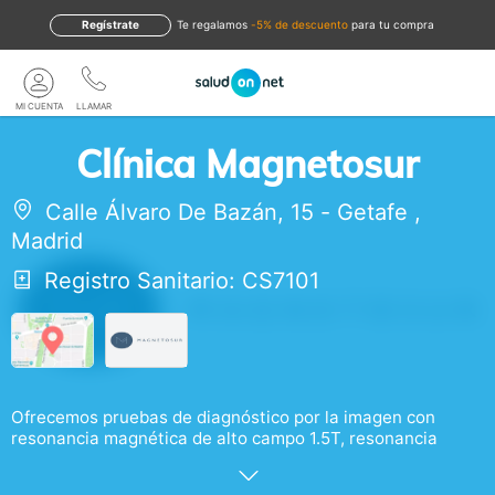
Regístrate
te regalamos
-5% de descuento
para tu compra
MI CUENTA
LLAMAR
Clínica Magnetosur
Calle Álvaro De Bazán, 15
-
Getafe
,
Madrid
Registro Sanitario: CS7101
Ofrecemos pruebas de diagnóstico por la imagen con
resonancia magnética de alto campo 1.5T, resonancia
magnética abierta , rayos X digitales, densitometría ósea,
ecografía, eco doppler. ¡Resultado en 24 horas!