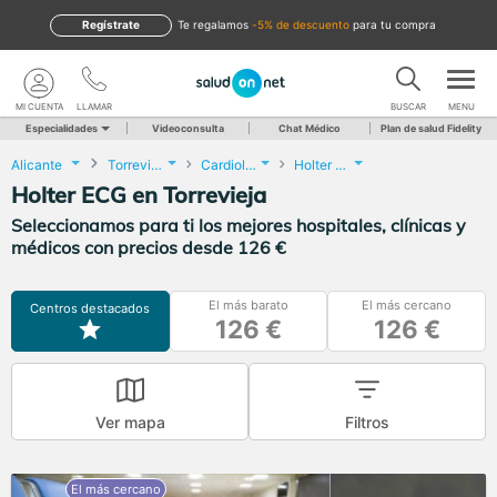
Regístrate
te regalamos
-5% de descuento
para tu compra
MI CUENTA
LLAMAR
BUSCAR
MENU
Especialidades
Videoconsulta
Chat Médico
Plan de salud Fidelity
Alicante
Torrevieja
Cardiología
Holter ECG
Holter ECG en Torrevieja
Seleccionamos para ti los mejores hospitales, clínicas y
médicos con precios desde 126 €
El más barato
El más cercano
Centros destacados
126 €
126 €
Ver mapa
Filtros