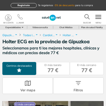
Regístrate
te regalamos
-5% de descuento
para tu compra
MI CUENTA
LLAMAR
BUSCAR
MENU
Especialidades
Videoconsulta
Chat Médico
Plan de salud Fidelity
Gipuzkoa
Todas las localidades
Cardiología
Holter ECG
Holter ECG en la provincia de Gipuzkoa
Seleccionamos para ti los mejores hospitales, clínicas y
médicos con precios desde 77 €
El más barato
El más cercano
Centros destacados
77 €
77 €
Ver mapa
Filtros