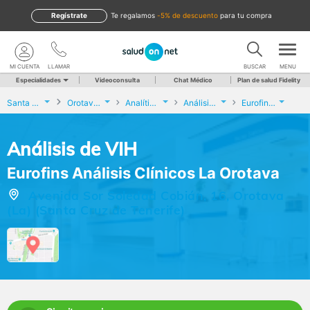
Regístrate
te regalamos
-5% de descuento
para tu compra
MI CUENTA
LLAMAR
BUSCAR
MENU
Especialidades
Videoconsulta
Chat Médico
Plan de salud Fidelity
Santa Cruz de Tenerife
Orotava (La)
Analíticas y Genética
Análisis de VIH
Eurofins Análisis Clínicos La Orotava
Análisis de VIH
Eurofins Análisis Clínicos La Orotava
Avenida Sor Soledad Cobián, 16, Orotava
(La) (Santa Cruz de Tenerife)