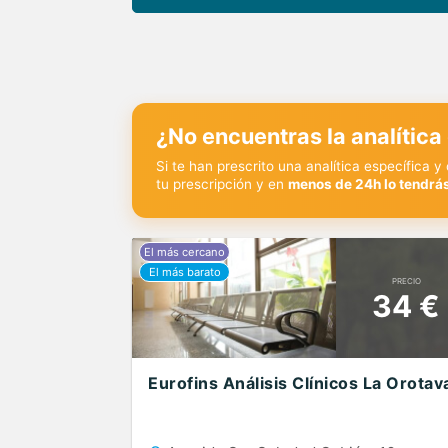
¿No encuentras la analítica
Si te han prescrito una analítica específica 
tu prescripción y en
menos de 24h lo tendrás
PRECIO
34 €
Eurofins Análisis Clínicos La Orotav