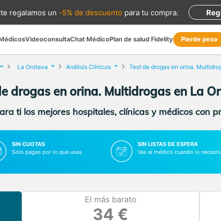
te regalamos
un
-5% de descuento
para tu compra
.
Reg
 Médicos
Videoconsulta
Chat Médico
Plan de salud Fidelity
Pierde peso
La Orotava
Análisis Clínicos
de drogas en orina. Multidrogas en La O
ra ti los mejores hospitales, clínicas y médicos con p
SIN CUOTAS
SIN LISTAS DE ESPERA
Solo pagas por lo que usas
Vas al médico cuando lo necesit
El más barato
34 €