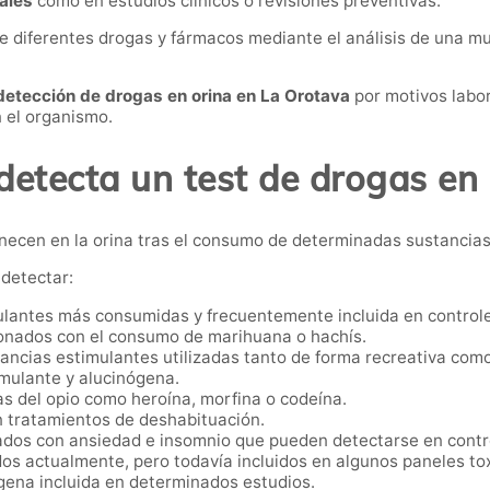
ales
como en estudios clínicos o revisiones preventivas.
de diferentes drogas y fármacos mediante el análisis de una mu
detección de drogas en orina en La Orotava
por motivos labo
n el organismo.
detecta un test de drogas en 
anecen en la orina tras el consumo de determinadas sustancias
detectar:
lantes más consumidas y frecuentemente incluida en controle
onados con el consumo de marihuana o hachís.
ancias estimulantes utilizadas tanto de forma recreativa com
imulante y alucinógena.
s del opio como heroína, morfina o codeína.
n tratamientos de deshabituación.
dos con ansiedad e insomnio que pueden detectarse en contro
s actualmente, pero todavía incluidos en algunos paneles tox
gena incluida en determinados estudios.