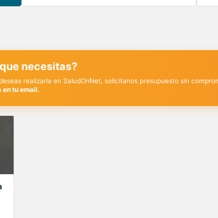
 que necesitas?
y deseas realizarla en SaludOnNet, solicítanos presupuesto sin compro
 en tu email.
a