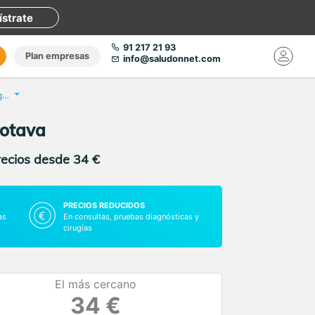
ístrate
91 217 21 93
Plan empresas
info@saludonnet.com
Test de drogas en orina. Multidrogas
rotava
recios desde 34 €
PRECIOS REDUCIDOS
as
En consultas, pruebas diagnósticas y
cirugías
El más cercano
34 €