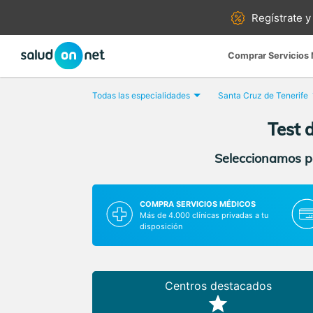
Regístrate y
Comprar Servicios
Todas las especialidades
Santa Cruz de Tenerife
Test 
Seleccionamos pa
COMPRA SERVICIOS MÉDICOS
Más de 4.000 clínicas privadas a tu
disposición
Centros destacados