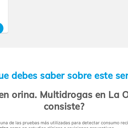
ue debes saber sobre este ser
en orina. Multidrogas en La 
consiste?
s una de las pruebas más utilizadas para detectar consumo re