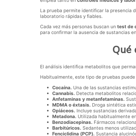
emplea tanto en
controles médicos y labor
La prueba permite identificar la presencia 
laboratorio rápidas y fiables.
Cada vez más personas buscan un
test de 
para confirmar la ausencia de sustancias e
Qué 
El análisis identifica metabolitos que perm
Habitualmente, este tipo de pruebas puede 
Cocaína.
Una de las sustancias estimu
Cannabis.
Detecta metabolitos relaci
Anfetaminas y metanfetaminas.
Sust
MDMA o éxtasis.
Droga sintética est
Opiáceos.
Incluye sustancias derivada
Metadona.
Utilizada habitualmente e
Benzodiacepinas.
Fármacos relaciona
Barbitúricos.
Sedantes menos utilizado
Fenciclidina (PCP).
Sustancia alucinó