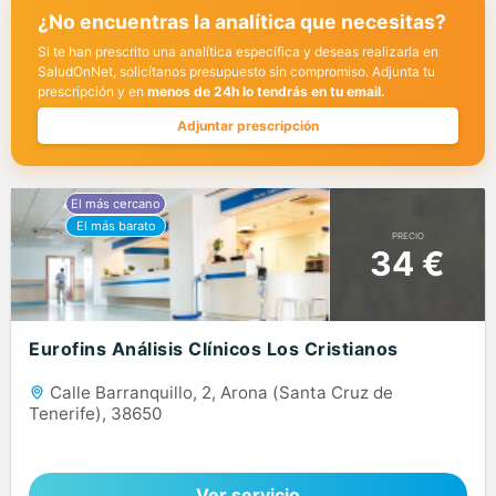
¿No encuentras la analítica que necesitas?
Si te han prescrito una analítica específica y deseas realizarla en
SaludOnNet, solicítanos presupuesto sin compromiso. Adjunta tu
prescripción y en
menos de 24h lo tendrás en tu email.
Adjuntar prescripción
PRECIO
34 €
Eurofins Análisis Clínicos Los Cristianos
Calle Barranquillo, 2, Arona (Santa Cruz de
Tenerife), 38650
Ver servicio