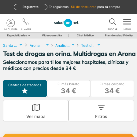
Regístrate
te regalamos
-5% de descuento
para tu compra
MI CUENTA
LLAMAR
BUSCAR
MENU
Especialidades
Videoconsulta
Chat Médico
Plan de salud Fidelity
Santa Cruz de Tenerife
Arona
Análisis Clínicos
Test de drogas en orina. Multidrogas
Test de drogas en orina. Multidrogas en Arona
Seleccionamos para ti los mejores hospitales, clínicas y
médicos con precios desde 34 €
El más barato
El más cercano
Centros destacados
34 €
34 €
Ver mapa
Filtros