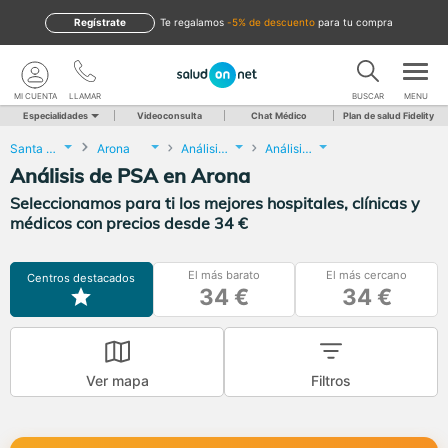
Regístrate
te regalamos
-5% de descuento
para tu compra
MI CUENTA
LLAMAR
BUSCAR
MENU
Especialidades
Videoconsulta
Chat Médico
Plan de salud Fidelity
Santa Cruz de Tenerife
Arona
Análisis Clínicos
Análisis de PSA
Análisis de PSA en Arona
Seleccionamos para ti los mejores hospitales, clínicas y
médicos con precios desde 34 €
El más barato
El más cercano
Centros destacados
34 €
34 €
Ver mapa
Filtros