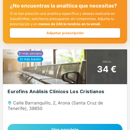
¿No encuentras la analítica que necesitas?
Si te han prescrito una analítica específica y deseas realizarla en
SaludOnNet, solicítanos presupuesto sin compromiso. Adjunta tu
prescripción y en
menos de 24h lo tendrás en tu email.
Adjuntar prescripción
PRECIO
34 €
Eurofins Análisis Clínicos Los Cristianos
Calle Barranquillo, 2, Arona (Santa Cruz de
Tenerife), 38650
Ver servicio